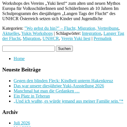
Workshops des Vereins „Yuki liest!“ zum alten und neuen Mythos
Europa für VolksschülerInnen und SchülerInnen ab 10 Jahren Im
Schulprogramm des diesjährigen „Langen Tags der Flucht“ des
UNHCR Österreich setzen sich Kinder und Jugendliche
Kategorien:
"Wo gehst du hin?" – Flucht, Migration, Vertreibung
,
Aktuelles
,
Yukis Workshops
| Schlagwörter:
Integration
,
Langer Tag
der Flucht
,
Migration
,
UNHCR
,
Verein Yuki liest
|
Permalink
Home
Neueste Beiträge
Gegen den blinden Fleck: Kindheit unterm Hakenkreuz
Das war unsere diesjährige Yuki-Ausstellung 2026
Manchmal hat man die Gedanken …
Ein Platz in Teheran
„Und ich wußte, es würde jemand aus meiner Familie sein.“*
Archiv
Juli 2026