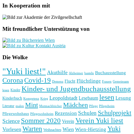
In Kooperation mit
Mit freundlicher Unterstützung von
Die Wolke
"Yuki liest!"
Akuthilfe
Buchausstellung
basteln
Alzheimer
Corona
Covid-19
Flüchtlinge
Flucht
Frauen
Gemeinsam
Demenz
Kinder- und Jugendbuchausstellung
Kinder
lesen
lesen
Leopoldstadt
Lesung
Lesebaum
Kinderbuch
Kompetenz
Krieg
Mint
Mädchen
Literatur
Pflege
malen
Mutmachbücher
Pflegeheim
Schulprojekt
Schulen
Rezension
Pflegewohnhaus
Pflegewohnheim
Verein Yuki liest
Sommer 2020
Science
Verein
Yuki
Warten
Vorlesen
Wien
Wien-Hietzing
Weihnachten