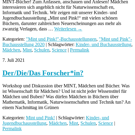
MINT-Bücher! Zum Anfassen, anschauen und Anlesen! Mädchen
interessieren sich angeblich nicht für Naturwissenschaft en,
Informatik und Technik. Wir zeigen mit unserer Kinder- und
Jugendbuchausstellung „Mint und Pink!“ mit vielen schönen
Büchern, darunter zahlreichen Neuerscheinungen aus mehr als
zwanzig Verlagen, dass …
Weiterlesen
→
Kategorien:
"Mint und Pink!"-Buchausstellungen
,
"Mint und Pink"-
Buchausstellung 2020
| Schlagwörter:
Kinder- und Buchausstellung
,
Mädchen
,
Mint
,
Schulen
,
Science
|
Permalink
7. Juli 2021
Der/Die/Das Forscher*in?
Workshop und Diskussion über MINT, Mädchen und Bücher. Was
ist Wissenschaft für Mädchen? Und ist nicht jeder Wissenstitel für
Mädchen und Buben? Was dürfen Mädchen in Büchern über
Mathematik, Informatik, Naturwissenschaften und Technik tun? An
einem Nachmittag im Grünen
Kategorien:
Mint und Pink!
| Schlagwörter:
Kinder- und
Jugendbuchausstellung
,
Mädchen
,
Mint
,
Schulen
,
Science
|
Permalink