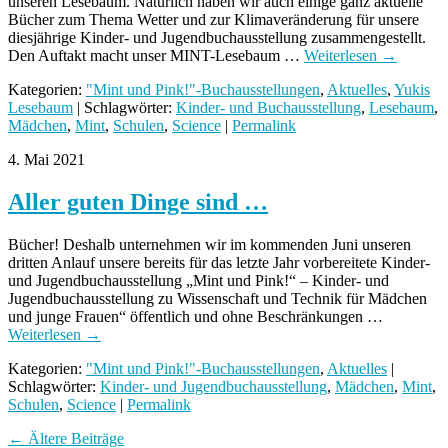
unseren Lesebaum. Natürlich haben wir auch einige ganz aktuelle
Bücher zum Thema Wetter und zur Klimaveränderung für unsere
diesjährige Kinder- und Jugendbuchausstellung zusammengestellt.
Den Auftakt macht unser MINT-Lesebaum …
Weiterlesen
→
Kategorien:
"Mint und Pink!"-Buchausstellungen
,
Aktuelles
,
Yukis
Lesebaum
| Schlagwörter:
Kinder- und Buchausstellung
,
Lesebaum
,
Mädchen
,
Mint
,
Schulen
,
Science
|
Permalink
4. Mai 2021
Aller guten Dinge sind …
Bücher! Deshalb unternehmen wir im kommenden Juni unseren
dritten Anlauf unsere bereits für das letzte Jahr vorbereitete Kinder-
und Jugendbuchausstellung „Mint und Pink!“ – Kinder- und
Jugendbuchausstellung zu Wissenschaft und Technik für Mädchen
und junge Frauen“ öffentlich und ohne Beschränkungen …
Weiterlesen
→
Kategorien:
"Mint und Pink!"-Buchausstellungen
,
Aktuelles
|
Schlagwörter:
Kinder- und Jugendbuchausstellung
,
Mädchen
,
Mint
,
Schulen
,
Science
|
Permalink
←
Ältere Beiträge