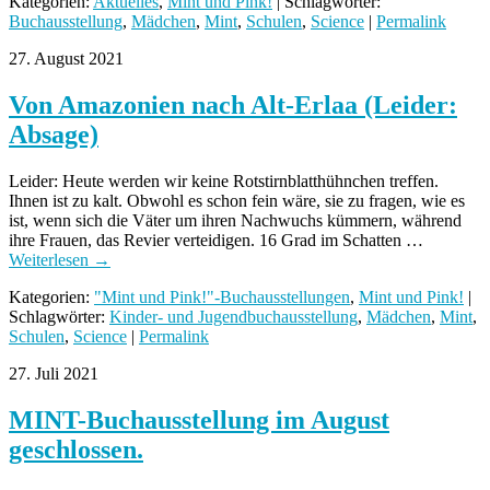
Kategorien:
Aktuelles
,
Mint und Pink!
| Schlagwörter:
Buchausstellung
,
Mädchen
,
Mint
,
Schulen
,
Science
|
Permalink
27. August 2021
Von Amazonien nach Alt-Erlaa (Leider:
Absage)
Leider: Heute werden wir keine Rotstirnblatthühnchen treffen.
Ihnen ist zu kalt. Obwohl es schon fein wäre, sie zu fragen, wie es
ist, wenn sich die Väter um ihren Nachwuchs kümmern, während
ihre Frauen, das Revier verteidigen. 16 Grad im Schatten …
Weiterlesen
→
Kategorien:
"Mint und Pink!"-Buchausstellungen
,
Mint und Pink!
|
Schlagwörter:
Kinder- und Jugendbuchausstellung
,
Mädchen
,
Mint
,
Schulen
,
Science
|
Permalink
27. Juli 2021
MINT-Buchausstellung im August
geschlossen.