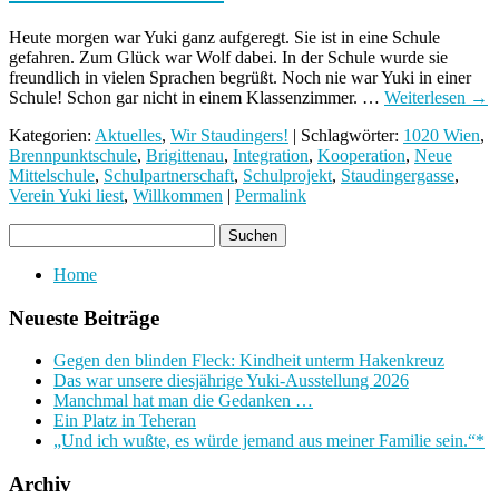
Heute morgen war Yuki ganz aufgeregt. Sie ist in eine Schule
gefahren. Zum Glück war Wolf dabei. In der Schule wurde sie
freundlich in vielen Sprachen begrüßt. Noch nie war Yuki in einer
Schule! Schon gar nicht in einem Klassenzimmer. …
Weiterlesen
→
Kategorien:
Aktuelles
,
Wir Staudingers!
| Schlagwörter:
1020 Wien
,
Brennpunktschule
,
Brigittenau
,
Integration
,
Kooperation
,
Neue
Mittelschule
,
Schulpartnerschaft
,
Schulprojekt
,
Staudingergasse
,
Verein Yuki liest
,
Willkommen
|
Permalink
Home
Neueste Beiträge
Gegen den blinden Fleck: Kindheit unterm Hakenkreuz
Das war unsere diesjährige Yuki-Ausstellung 2026
Manchmal hat man die Gedanken …
Ein Platz in Teheran
„Und ich wußte, es würde jemand aus meiner Familie sein.“*
Archiv