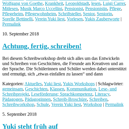
Wolfgang von Goethe
,
Krankheit
,
Leopoldstadt
,
lesen
,
Luigi Carrer
,
Mitlesen
,
Musik Marco Uccellini
,
Pensionist
,
Pensionistin
,
Pflege
,
Pflegeheim
,
Pflegewohnheim
,
Schriftsteller
,
Senior
,
Seniorin
,
Sorelle Bettinelli
,
Verein Yuki liest
,
Vorlesen
,
Yukis Zauberworte
|
Permalink
10. September 2018
Achtung, fertig, schreiben!
Bei diesem Schreibworkshop dreht sich alles um das Entwickeln
und Schreiben von Geschichten, die Freunde am Kreativen und an
der Sprache. Die Schülerinnen und Schüler werden dabei unterstützt
und ermutigt, sich „etwas einfallen zu lassen“ und dann
Kategorien:
Aktuelles
,
Yuki liest
,
Yukis Workshops
| Schlagwörter:
gemeinsam
,
Geschichten
,
Klassen
,
Kommunikation
,
Lese- und
Schreibprojekt
,
Leseförderung; Sprachkompetenz
,
Literacy
,
Pädagogen
,
Pädagoginnen
,
Schreib-Broschüre
,
Schreiben
,
Schreibworkshop
,
Schule
,
Verein Yuki liest
,
Workshop
|
Permalink
5. September 2018
Yuki steht früh auf