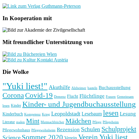
In Kooperation mit
Mit freundlicher Unterstützung von
Die Wolke
"Yuki liest!"
Akuthilfe
Buchausstellung
basteln
Alzheimer
Corona
Covid-19
Flüchtlinge
Flucht
Frauen
Gemeinsam
Demenz
Kinder- und Jugendbuchausstellung
Kinder
lesen
lesen
Leopoldstadt
Lesung
Lesebaum
Kinderbuch
Kompetenz
Krieg
Mint
Mädchen
Literatur
Pflege
malen
Mutmachbücher
Pflegeheim
Schulprojekt
Schulen
Rezension
Pflegewohnhaus
Pflegewohnheim
Verein Yuki liest
Sommer 2020
Science
Verein