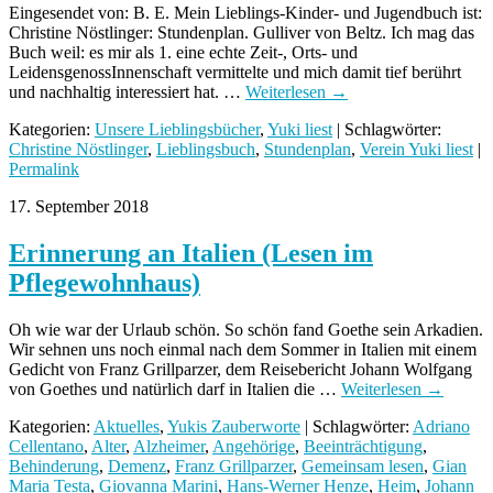
Eingesendet von: B. E. Mein Lieblings-Kinder- und Jugendbuch ist:
Christine Nöstlinger: Stundenplan. Gulliver von Beltz. Ich mag das
Buch weil: es mir als 1. eine echte Zeit-, Orts- und
LeidensgenossInnenschaft vermittelte und mich damit tief berührt
und nachhaltig interessiert hat. …
Weiterlesen
→
Kategorien:
Unsere Lieblingsbücher
,
Yuki liest
| Schlagwörter:
Christine Nöstlinger
,
Lieblingsbuch
,
Stundenplan
,
Verein Yuki liest
|
Permalink
17. September 2018
Erinnerung an Italien (Lesen im
Pflegewohnhaus)
Oh wie war der Urlaub schön. So schön fand Goethe sein Arkadien.
Wir sehnen uns noch einmal nach dem Sommer in Italien mit einem
Gedicht von Franz Grillparzer, dem Reisebericht Johann Wolfgang
von Goethes und natürlich darf in Italien die …
Weiterlesen
→
Kategorien:
Aktuelles
,
Yukis Zauberworte
| Schlagwörter:
Adriano
Cellentano
,
Alter
,
Alzheimer
,
Angehörige
,
Beeinträchtigung
,
Behinderung
,
Demenz
,
Franz Grillparzer
,
Gemeinsam lesen
,
Gian
Maria Testa
,
Giovanna Marini
,
Hans-Werner Henze
,
Heim
,
Johann