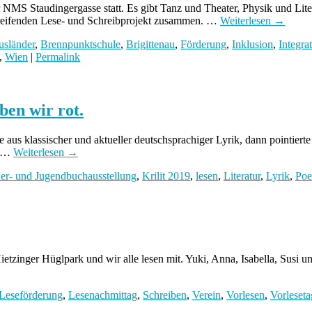
r NMS Staudingergasse statt. Es gibt Tanz und Theater, Physik und Lite
rgreifenden Lese- und Schreibprojekt zusammen. …
Weiterlesen
→
usländer
,
Brennpunktschule
,
Brigittenau
,
Förderung
,
Inklusion
,
Integra
,
Wien
|
Permalink
ben wir rot.
te aus klassischer und aktueller deutschsprachiger Lyrik, dann pointi
n …
Weiterlesen
→
er- und Jugendbuchausstellung
,
Krilit 2019
,
lesen
,
Literatur
,
Lyrik
,
Poe
etzinger Hüglpark und wir alle lesen mit. Yuki, Anna, Isabella, Susi u
Leseförderung
,
Lesenachmittag
,
Schreiben
,
Verein
,
Vorlesen
,
Vorleset