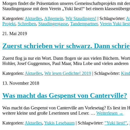
Morgen findet die Präsentation unseres Gemeinschaftsprojekts mit de
Staudingergasse mit dem Verein „Yuki liest!“ bei einem klassenübe
Kategorien:
Aktuelles
,
Allgemein
,
Wir Staudingers!
| Schlagwörter:
A
Projekt
,
Schreiben
,
Staudingergasse
,
Tandempartner
,
Verein Yuki liest
21. Mai 2019
Zuerst schrieben wir schwarz. Dann schrie
Zuerst flog ja nur ein Wort. Dann flogen sie aus vielen Büchern. Wor
Hohler, Josef Guggenmos, Paul Maar, Mira Lobe und vielen andere
Kategorien:
Aktuelles
,
Wir lesen Gedichte! 2019
| Schlagwörter:
Kind
13. November 2018
Was macht das Gespenst von Canterville?
Was macht das Gespenst von Canterville am Vorlesetag? Es liest im Hi
weitere kleine und große Leserinnen und Leser. …
Weiterlesen
→
Kategorien:
Aktuelles
,
Yukis Lesebaum
| Schlagwörter:
"Yuki liest!"
,