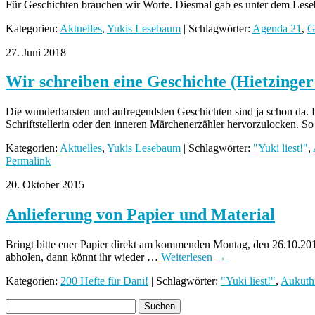
Für Geschichten brauchen wir Worte. Diesmal gab es unter dem Lese
Kategorien:
Aktuelles
,
Yukis Lesebaum
| Schlagwörter:
Agenda 21
,
G
27. Juni 2018
Wir schreiben eine Geschichte (Hietzinger
Die wunderbarsten und aufregendsten Geschichten sind ja schon da. L
Schriftstellerin oder den inneren Märchenerzähler hervorzulocken.
Kategorien:
Aktuelles
,
Yukis Lesebaum
| Schlagwörter:
"Yuki liest!"
,
Permalink
20. Oktober 2015
Anlieferung von Papier und Material
Bringt bitte euer Papier direkt am kommenden Montag, den 26.10.2015
abholen, dann könnt ihr wieder …
Weiterlesen
→
Kategorien:
200 Hefte für Dani!
| Schlagwörter:
"Yuki liest!"
,
Aukuthi