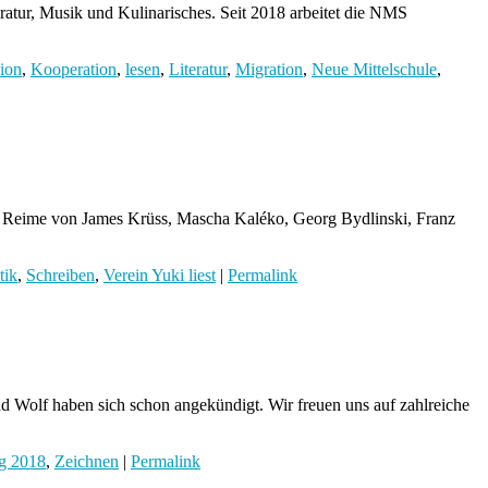
ratur, Musik und Kulinarisches. Seit 2018 arbeitet die NMS
tion
,
Kooperation
,
lesen
,
Literatur
,
Migration
,
Neue Mittelschule
,
erte Reime von James Krüss, Mascha Kaléko, Georg Bydlinski, Franz
tik
,
Schreiben
,
Verein Yuki liest
|
Permalink
nd Wolf haben sich schon angekündigt. Wir freuen uns auf zahlreiche
ag 2018
,
Zeichnen
|
Permalink