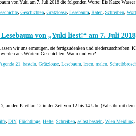
baum von Yuki am 7. Juli 2018 die folgenden Worte: Eis Katze Wasser
eschichte
,
Geschichten
,
Grätzloase
,
Lesebaum
,
Raten
,
Schreiben
,
Wort
 Lesebaum von „Yuki liest!“ am 7. Juli 2018
assen wir uns ermutigen, sie fertigzudenken und niederzuschreiben. K
 So werden aus Wörtern Geschichten. Wann und wo?
Agenda 21
,
basteln
,
Grätzloase
,
Lesebaum
,
lesen
,
malen
,
Schreibbrosc
, an den Pavillon 12 in der Zeit von 12 bis 14 Uhr. (Falls ihr mit de
lfe
,
DIY
,
Flüchtlinge
,
Hefte
,
Schreiben
,
selbst basteln
,
Wien Meidling
,