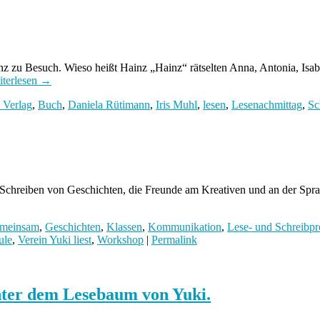
 zu Besuch. Wieso heißt Hainz „Hainz“ rätselten Anna, Antonia, Isab
terlesen
→
s Verlag
,
Buch
,
Daniela Rütimann
,
Iris Muhl
,
lesen
,
Lesenachmittag
,
Sc
Schreiben von Geschichten, die Freunde am Kreativen und an der Spra
meinsam
,
Geschichten
,
Klassen
,
Kommunikation
,
Lese- und Schreibpr
ule
,
Verein Yuki liest
,
Workshop
|
Permalink
unter dem Lesebaum von Yuki.