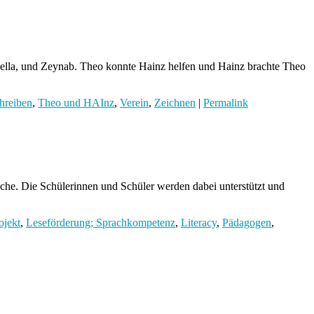
ella, und Zeynab. Theo konnte Hainz helfen und Hainz brachte Theo
hreiben
,
Theo und HAInz
,
Verein
,
Zeichnen
|
Permalink
che. Die Schülerinnen und Schüler werden dabei unterstützt und
ojekt
,
Leseförderung; Sprachkompetenz
,
Literacy
,
Pädagogen
,