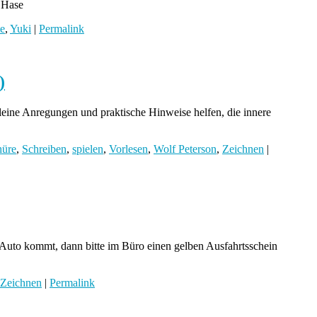
 Hase
e
,
Yuki
|
Permalink
)
leine Anregungen und praktische Hinweise helfen, die innere
hüre
,
Schreiben
,
spielen
,
Vorlesen
,
Wolf Peterson
,
Zeichnen
|
m Auto kommt, dann bitte im Büro einen gelben Ausfahrtsschein
Zeichnen
|
Permalink