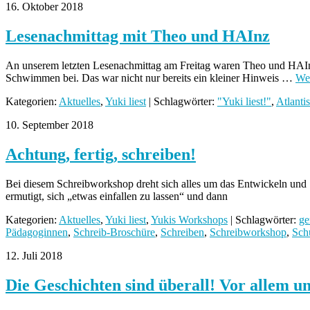
16. Oktober 2018
Lesenachmittag mit Theo und HAInz
An unserem letzten Lesenachmittag am Freitag waren Theo und HAInz
Schwimmen bei. Das war nicht nur bereits ein kleiner Hinweis …
Wei
Kategorien:
Aktuelles
,
Yuki liest
| Schlagwörter:
"Yuki liest!"
,
Atlanti
10. September 2018
Achtung, fertig, schreiben!
Bei diesem Schreibworkshop dreht sich alles um das Entwickeln und 
ermutigt, sich „etwas einfallen zu lassen“ und dann
Kategorien:
Aktuelles
,
Yuki liest
,
Yukis Workshops
| Schlagwörter:
ge
Pädagoginnen
,
Schreib-Broschüre
,
Schreiben
,
Schreibworkshop
,
Sch
12. Juli 2018
Die Geschichten sind überall! Vor allem 