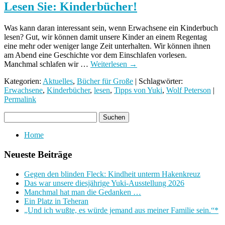
Lesen Sie: Kinderbücher!
Was kann daran interessant sein, wenn Erwachsene ein Kinderbuch
lesen? Gut, wir können damit unsere Kinder an einem Regentag
eine mehr oder weniger lange Zeit unterhalten. Wir können ihnen
am Abend eine Geschichte vor dem Einschlafen vorlesen.
Manchmal schlafen wir …
Weiterlesen
→
Kategorien:
Aktuelles
,
Bücher für Große
| Schlagwörter:
Erwachsene
,
Kinderbücher
,
lesen
,
Tipps von Yuki
,
Wolf Peterson
|
Permalink
Home
Neueste Beiträge
Gegen den blinden Fleck: Kindheit unterm Hakenkreuz
Das war unsere diesjährige Yuki-Ausstellung 2026
Manchmal hat man die Gedanken …
Ein Platz in Teheran
„Und ich wußte, es würde jemand aus meiner Familie sein.“*