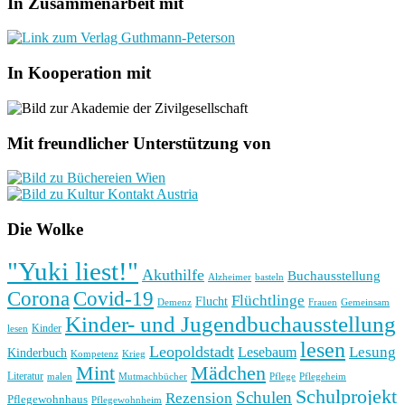
In Zusammenarbeit mit
In Kooperation mit
Mit freundlicher Unterstützung von
Die Wolke
"Yuki liest!"
Akuthilfe
Buchausstellung
basteln
Alzheimer
Corona
Covid-19
Flüchtlinge
Flucht
Frauen
Gemeinsam
Demenz
Kinder- und Jugendbuchausstellung
Kinder
lesen
lesen
Leopoldstadt
Lesung
Lesebaum
Kinderbuch
Kompetenz
Krieg
Mint
Mädchen
Literatur
Pflege
malen
Mutmachbücher
Pflegeheim
Schulprojekt
Schulen
Rezension
Pflegewohnhaus
Pflegewohnheim