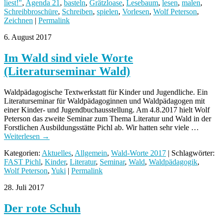
liest!"
,
Agenda 21
,
basteln
,
Grätzloase
,
Lesebaum
,
lesen
,
malen
,
Schreibbroschüre
,
Schreiben
,
spielen
,
Vorlesen
,
Wolf Peterson
,
Zeichnen
|
Permalink
6. August 2017
Im Wald sind viele Worte
(Literaturseminar Wald)
Waldpädagogische Textwerkstatt für Kinder und Jugendliche. Ein
Literaturseminar für Waldpädagoginnen und Waldpädagogen mit
einer Kinder- und Jugendbuchausstellung. Am 4.8.2017 hielt Wolf
Peterson das zweite Seminar zum Thema Literatur und Wald in der
Forstlichen Ausbildungsstätte Pichl ab. Wir hatten sehr viele …
Weiterlesen
→
Kategorien:
Aktuelles
,
Allgemein
,
Wald-Worte 2017
| Schlagwörter:
FAST Pichl
,
Kinder
,
Literatur
,
Seminar
,
Wald
,
Waldpädagogik
,
Wolf Peterson
,
Yuki
|
Permalink
28. Juli 2017
Der rote Schuh