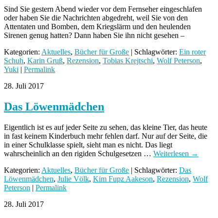
Sind Sie gestern Abend wieder vor dem Fernseher eingeschlafen
oder haben Sie die Nachrichten abgedreht, weil Sie von den
Attentaten und Bomben, dem Kriegslärm und den heulenden
Sirenen genug hatten? Dann haben Sie ihn nicht gesehen –
Kategorien:
Aktuelles
,
Bücher für Große
| Schlagwörter:
Ein roter
Schuh
,
Karin Gruß
,
Rezension
,
Tobias Krejtschi
,
Wolf Peterson
,
Yuki
|
Permalink
28. Juli 2017
Das Löwenmädchen
Eigentlich ist es auf jeder Seite zu sehen, das kleine Tier, das heute
in fast keinem Kinderbuch mehr fehlen darf. Nur auf der Seite, die
in einer Schulklasse spielt, sieht man es nicht. Das liegt
wahrscheinlich an den rigiden Schulgesetzen …
Weiterlesen
→
Kategorien:
Aktuelles
,
Bücher für Große
| Schlagwörter:
Das
Löwenmädchen
,
Julie Völk
,
Kim Fupz Aakeson
,
Rezension
,
Wolf
Peterson
|
Permalink
28. Juli 2017