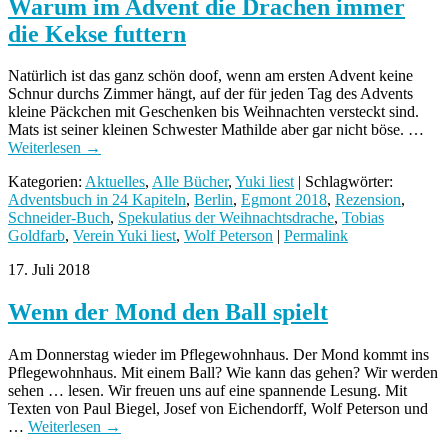
Warum im Advent die Drachen immer
die Kekse futtern
Natürlich ist das ganz schön doof, wenn am ersten Advent keine
Schnur durchs Zimmer hängt, auf der für jeden Tag des Advents
kleine Päckchen mit Geschenken bis Weihnachten versteckt sind.
Mats ist seiner kleinen Schwester Mathilde aber gar nicht böse. …
Weiterlesen
→
Kategorien:
Aktuelles
,
Alle Bücher
,
Yuki liest
| Schlagwörter:
Adventsbuch in 24 Kapiteln
,
Berlin
,
Egmont 2018
,
Rezension
,
Schneider-Buch
,
Spekulatius der Weihnachtsdrache
,
Tobias
Goldfarb
,
Verein Yuki liest
,
Wolf Peterson
|
Permalink
17. Juli 2018
Wenn der Mond den Ball spielt
Am Donnerstag wieder im Pflegewohnhaus. Der Mond kommt ins
Pflegewohnhaus. Mit einem Ball? Wie kann das gehen? Wir werden
sehen … lesen. Wir freuen uns auf eine spannende Lesung. Mit
Texten von Paul Biegel, Josef von Eichendorff, Wolf Peterson und
…
Weiterlesen
→