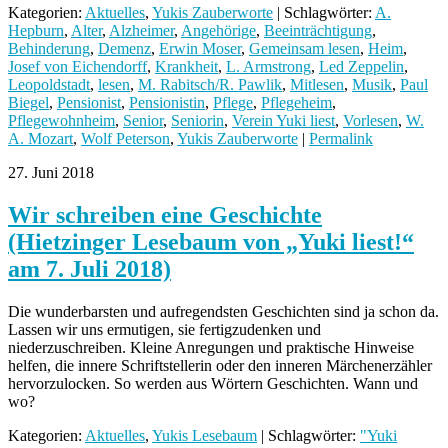
Kategorien:
Aktuelles
,
Yukis Zauberworte
| Schlagwörter:
A.
Hepburn
,
Alter
,
Alzheimer
,
Angehörige
,
Beeinträchtigung
,
Behinderung
,
Demenz
,
Erwin Moser
,
Gemeinsam lesen
,
Heim
,
Josef von Eichendorff
,
Krankheit
,
L. Armstrong
,
Led Zeppelin
,
Leopoldstadt
,
lesen
,
M. Rabitsch/R. Pawlik
,
Mitlesen
,
Musik
,
Paul
Biegel
,
Pensionist
,
Pensionistin
,
Pflege
,
Pflegeheim
,
Pflegewohnheim
,
Senior
,
Seniorin
,
Verein Yuki liest
,
Vorlesen
,
W.
A. Mozart
,
Wolf Peterson
,
Yukis Zauberworte
|
Permalink
27. Juni 2018
Wir schreiben eine Geschichte
(Hietzinger Lesebaum von „Yuki liest!“
am 7. Juli 2018)
Die wunderbarsten und aufregendsten Geschichten sind ja schon da.
Lassen wir uns ermutigen, sie fertigzudenken und
niederzuschreiben. Kleine Anregungen und praktische Hinweise
helfen, die innere Schriftstellerin oder den inneren Märchenerzähler
hervorzulocken. So werden aus Wörtern Geschichten. Wann und
wo?
Kategorien:
Aktuelles
,
Yukis Lesebaum
| Schlagwörter:
"Yuki