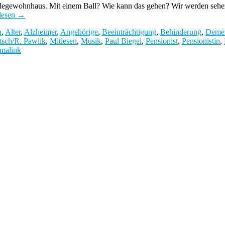
gewohnhaus. Mit einem Ball? Wie kann das gehen? Wir werden sehen 
lesen
→
n
,
Alter
,
Alzheimer
,
Angehörige
,
Beeinträchtigung
,
Behinderung
,
Deme
tsch/R. Pawlik
,
Mitlesen
,
Musik
,
Paul Biegel
,
Pensionist
,
Pensionistin
,
malink