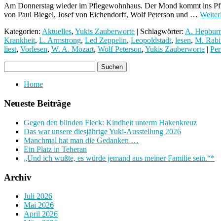
Am Donnerstag wieder im Pflegewohnhaus. Der Mond kommt ins Pfle
von Paul Biegel, Josef von Eichendorff, Wolf Peterson und …
Weiter
Kategorien:
Aktuelles
,
Yukis Zauberworte
| Schlagwörter:
A. Hepbur
Krankheit
,
L. Armstrong
,
Led Zeppelin
,
Leopoldstadt
,
lesen
,
M. Rabi
liest
,
Vorlesen
,
W. A. Mozart
,
Wolf Peterson
,
Yukis Zauberworte
|
Per
Home
Neueste Beiträge
Gegen den blinden Fleck: Kindheit unterm Hakenkreuz
Das war unsere diesjährige Yuki-Ausstellung 2026
Manchmal hat man die Gedanken …
Ein Platz in Teheran
„Und ich wußte, es würde jemand aus meiner Familie sein.“*
Archiv
Juli 2026
Mai 2026
April 2026