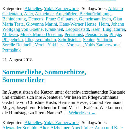
Kategorien:
Aktuelles
,
Yukis Zauberworte
| Schlagwörter:
Adriano
Cellentano
,
Alter
,
Alzheimer
,
Angehörige
,
Beeinträchtigung
,
Behinderung
,
Demenz
,
Franz Grillparzer
,
Gemeinsam lesen
,
Gian
Maria Testa
,
Giovanna Marini
,
Hans-Werner Henze
,
Heim
,
Johann
Wolfgang von Goethe
,
Krankheit
,
Leopoldstadt
,
lesen
,
Luigi Carrer
,
Mitlesen
,
Musik Marco Uccellini
,
Pensionist
,
Pensionistin
,
Pflege
,
Pflegeheim
,
Pflegewohnheim
,
Schriftsteller
,
Senior
,
Seniorin
,
Sorelle Bettinelli
,
Verein Yuki liest
,
Vorlesen
,
Yukis Zauberworte
|
Permalink
21. August 2018
Sommerliebe, Sommerhitze,
Sommerlieder
Im August sitzen die Katzen unter der schwarzschattenden Kastanie
und erzählen sich ihre Abenteuer. Wir lesen im Pflegewohnhaus
Gedichte von Christine Busta, Hermann Hesse, Conrad Ferdinand
Meyer, Joseph von Eichendorff und Mascha Kaléko. Wie kommen
die Hundstage zu ihrem Namen? …
Weiterlesen
→
Kategorien:
Aktuelles
,
Yukis Zauberworte
| Schlagwörter:
Alexander Scriabin
,
Alter
,
Alzheimer
,
Angehörige
,
Anna und Kate