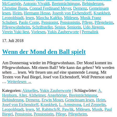
McGarrigle
,
Antonio Vivaldi
,
Beeinträchtigung
,
Behinderung
,
Christine Busta
,
Conrad Ferdinand Meyer
,
Demenz
,
Gemeinsam
lesen
,
Heim
,
Hermann Hesse
,
Joseph von Eichendorff
,
Krankheit
,
Leopoldstadt
,
lesen
,
Mascha Kaléko
,
Mitlesen
,
Musik Franz
Schubert
,
Paolo Conte
,
Pensionist
,
Pensionistin
,
Pflege
,
Pflegeheim
,
Pflegewohnheim
,
Schriftsteller
,
Senior
,
Seniorin
,
Udo Jürgens
,
Verein Yuki liest
,
Vorlesen
,
Yukis Zauberworte
|
Permalink
17. Juli 2018
Wenn der Mond den Ball spielt
Am Donnerstag wieder im Pflegewohnhaus. Der Mond kommt ins
Pflegewohnhaus. Mit einem Ball? Wie kann das gehen? Wir werden
sehen … lesen. Wir freuen uns auf eine spannende Lesung. Mit
Texten von Paul Biegel, Josef von Eichendorff, Wolf Peterson und
…
Weiterlesen
→
Kategorien:
Aktuelles
,
Yukis Zauberworte
| Schlagwörter:
A.
Hepburn
,
Alter
,
Alzheimer
,
Angehörige
,
Beeinträchtigung
,
Behinderung
,
Demenz
,
Erwin Moser
,
Gemeinsam lesen
,
Heim
,
Josef von Eichendorff
,
Krankheit
,
L. Armstrong
,
Led Zeppelin
,
Leopoldstadt
,
lesen
,
M. Rabitsch/R. Pawlik
,
Mitlesen
,
Musik
,
Paul
Biegel
,
Pensionist
,
Pensionistin
,
Pflege
,
Pflegeheim
,