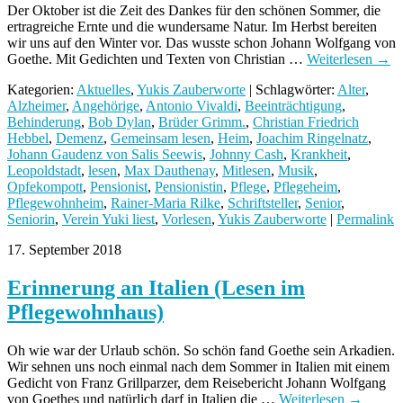
Der Oktober ist die Zeit des Dankes für den schönen Sommer, die
ertragreiche Ernte und die wundersame Natur. Im Herbst bereiten
wir uns auf den Winter vor. Das wusste schon Johann Wolfgang von
Goethe. Mit Gedichten und Texten von Christian …
Weiterlesen
→
Kategorien:
Aktuelles
,
Yukis Zauberworte
| Schlagwörter:
Alter
,
Alzheimer
,
Angehörige
,
Antonio Vivaldi
,
Beeinträchtigung
,
Behinderung
,
Bob Dylan
,
Brüder Grimm.
,
Christian Friedrich
Hebbel
,
Demenz
,
Gemeinsam lesen
,
Heim
,
Joachim Ringelnatz
,
Johann Gaudenz von Salis Seewis
,
Johnny Cash
,
Krankheit
,
Leopoldstadt
,
lesen
,
Max Dauthenay
,
Mitlesen
,
Musik
,
Opfekompott
,
Pensionist
,
Pensionistin
,
Pflege
,
Pflegeheim
,
Pflegewohnheim
,
Rainer-Maria Rilke
,
Schriftsteller
,
Senior
,
Seniorin
,
Verein Yuki liest
,
Vorlesen
,
Yukis Zauberworte
|
Permalink
17. September 2018
Erinnerung an Italien (Lesen im
Pflegewohnhaus)
Oh wie war der Urlaub schön. So schön fand Goethe sein Arkadien.
Wir sehnen uns noch einmal nach dem Sommer in Italien mit einem
Gedicht von Franz Grillparzer, dem Reisebericht Johann Wolfgang
von Goethes und natürlich darf in Italien die …
Weiterlesen
→