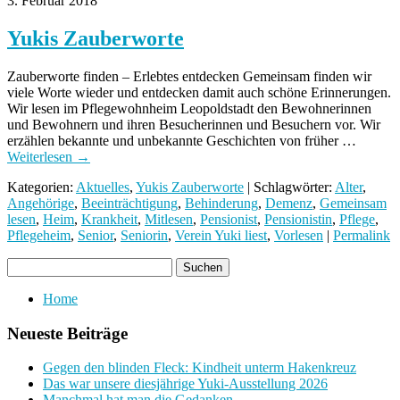
3. Februar 2018
Yukis Zauberworte
Zauberworte finden – Erlebtes entdecken Gemeinsam finden wir
viele Worte wieder und entdecken damit auch schöne Erinnerungen.
Wir lesen im Pflegewohnheim Leopoldstadt den Bewohnerinnen
und Bewohnern und ihren Besucherinnen und Besuchern vor. Wir
erzählen bekannte und unbekannte Geschichten von früher …
Weiterlesen
→
Kategorien:
Aktuelles
,
Yukis Zauberworte
| Schlagwörter:
Alter
,
Angehörige
,
Beeinträchtigung
,
Behinderung
,
Demenz
,
Gemeinsam
lesen
,
Heim
,
Krankheit
,
Mitlesen
,
Pensionist
,
Pensionistin
,
Pflege
,
Pflegeheim
,
Senior
,
Seniorin
,
Verein Yuki liest
,
Vorlesen
|
Permalink
Home
Neueste Beiträge
Gegen den blinden Fleck: Kindheit unterm Hakenkreuz
Das war unsere diesjährige Yuki-Ausstellung 2026
Manchmal hat man die Gedanken …