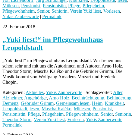
von Eichendorff
,
Jürg Schubinger
,
Krankheit
,
Leopoldstadt
,
lesen
,
Mitlesen
,
Pensionist
,
Pensionistin
,
Pflege
,
Pflegeheim
,
Pflegewohnheim
,
Senior
,
Seniorin
,
Verein Yuki liest
,
Vorlesen
,
Yukis Zauberworte
|
Permalink
22. Februar 2018
„Yuki liest!“ im Pflegewohnhaus
Leopoldstadt
„Yuki liest!“ im Pflegewohnhaus Leopoldstadt. Wir freuen uns
schon sehr und mit uns die Autorinnen und Autoren Arno Holz,
Theodor Storm, Mascha Kaléko und die Gebrüder Grimm. Die
Musik kommt von Wolfgang Amadeus Mozart und Frederic
Chopin.
Kategorien:
Aktuelles
,
Yukis Zauberworte
| Schlagwörter:
Alter
,
Alzheimer
,
Angehörige
,
Arno Holz
,
Beeinträchtigung
,
Behinderung
,
Demenz
,
Gebrüder Grimm
,
Gemeinsam lesen
,
Heim
,
Krankheit
,
Leopoldstadt
,
lesen
,
Mascha Kaléko
,
Mitlesen
,
Pensionist
,
Pensionistin
,
Pflege
,
Pflegeheim
,
Pflegewohnheim
,
Senior
,
Seniorin
,
Theodor Storm
,
Verein Yuki liest
,
Vorlesen
,
Yukis Zauberworte
|
Permalink