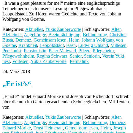
„It was a great pleasure for me!“ meinte eine englischsprachige
Teilnehmerin nach unserer Lesung im Pflegewohnhaus
Leopoldstadt. Zu Hören waren Gedichte und Texte von Johann
Wolfgang von Goethe,
Kategorien:
Aktuelles
,
Yukis Zauberworte
| Schlagwörter:
Alter
,
Alzheimer
,
Angehörige
,
Beeinträchtigung
,
Behinderung
,
Christine
Busta
,
Demenz
,
Gemeinsam lesen
,
Heim
,
Johann Wolfgang von
Goethe
,
Krankheit
,
Leopoldstadt
,
lesen
,
Ludwig Uhland
,
Mitlesen
,
Pensionist
,
Pensionistin
,
Peter Maiwald
,
Pflege
,
Pflegeheim
,
Pflegewohnheim
,
Regina Schwarz
,
Senior
,
Seniorin
,
Verein Yuki
liest
,
Vorlesen
,
Yukis Zauberworte
|
Permalink
24. März 2018
„Er ist’s“
„Er ist’s“ findet Eduard Mörike und Joseph von Eichendorff schreibt
über die nun im Garten erwachenden Schneeglöckchen. Mit Texten
von
Kategorien:
Aktuelles
,
Yukis Zauberworte
| Schlagwörter:
Alter
,
Alzheimer
,
Angehörige
,
Beeinträchtigung
,
Behinderung
,
Demenz
,
Eduard Mörike
,
Ernst Heimeran
,
Gemeinsam lesen
,
Heim
,
Joseph