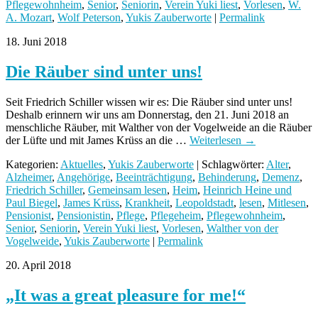
Pflegewohnheim
,
Senior
,
Seniorin
,
Verein Yuki liest
,
Vorlesen
,
W.
A. Mozart
,
Wolf Peterson
,
Yukis Zauberworte
|
Permalink
18. Juni 2018
Die Räuber sind unter uns!
Seit Friedrich Schiller wissen wir es: Die Räuber sind unter uns!
Deshalb erinnern wir uns am Donnerstag, den 21. Juni 2018 an
menschliche Räuber, mit Walther von der Vogelweide an die Räuber
der Lüfte und mit James Krüss an die …
Weiterlesen
→
Kategorien:
Aktuelles
,
Yukis Zauberworte
| Schlagwörter:
Alter
,
Alzheimer
,
Angehörige
,
Beeinträchtigung
,
Behinderung
,
Demenz
,
Friedrich Schiller
,
Gemeinsam lesen
,
Heim
,
Heinrich Heine und
Paul Biegel
,
James Krüss
,
Krankheit
,
Leopoldstadt
,
lesen
,
Mitlesen
,
Pensionist
,
Pensionistin
,
Pflege
,
Pflegeheim
,
Pflegewohnheim
,
Senior
,
Seniorin
,
Verein Yuki liest
,
Vorlesen
,
Walther von der
Vogelweide
,
Yukis Zauberworte
|
Permalink
20. April 2018
„It was a great pleasure for me!“