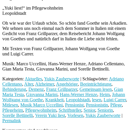
„Yuki liest!“ im Pflegewohnheim
Leopoldstadt
Oh wie war der Urlaub schön. So schön fand Goethe sein Arkadien.
Wir sehnen uns noch einmal nach dem Sommer in Italien mit einem
Gedicht von Franz Grillparzer, dem Reisebericht Johann Wolfgang
von Goethes und natürlich darf in Italien die Liebe nicht fehlen.
Mit Texten von Franz Grillparzer, Johann Wolfgang von Goethe
und Luigi Carrer.
Musik: Marco Uccellini, Hans-Werner Henze, Adriano Cellentano,
Gian Maria Testa, Giovanna Marini, und Sorelle Bettinelli.
Kategorien:
Aktuelles
,
Yukis Zauberworte
| Schlagwörter:
Adriano
Cellentano
,
Alter
,
Alzheimer
,
Angehörige
,
Beeinträchtigung
,
Behinderung
,
Demenz
,
Franz Grillparzer
,
Gemeinsam lesen
,
Gian
Maria Testa
,
Giovanna Marini
,
Hans-Werner Henze
,
Heim
,
Johann
Wolfgang von Goethe
,
Krankheit
,
Leopoldstadt
,
lesen
,
Luigi Carrer
,
Mitlesen
,
Musik Marco Uccellini
,
Pensionist
,
Pensionistin
,
Pflege
,
Pflegeheim
,
Pflegewohnheim
,
Schriftsteller
,
Senior
,
Seniorin
,
Sorelle Bettinelli
,
Verein Yuki liest
,
Vorlesen
,
Yukis Zauberworte
|
Permalink