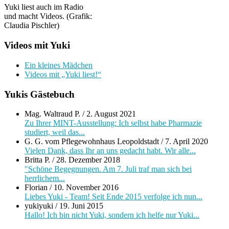
Yuki liest auch im Radio
und macht Videos. (Grafik:
Claudia Pischler)
Videos mit Yuki
Ein kleines Mädchen
Videos mit „Yuki liest!“
Yukis Gästebuch
Mag. Waltraud P.
/
2. August 2021
Zu Ihrer MINT-Ausstellung: Ich selbst habe Pharmazie
studiert, weil das...
G. G. vom Pflegewohnhaus Leopoldstadt
/
7. April 2020
Vielen Dank, dass Ihr an uns gedacht habt. Wir alle...
Britta P.
/
28. Dezember 2018
"Schöne Begegnungen. Am 7. Juli traf man sich bei
herrlichem...
Florian
/
10. November 2016
Liebes Yuki - Team! Seit Ende 2015 verfolge ich nun...
yukiyuki
/
19. Juni 2015
Hallo! Ich bin nicht Yuki, sondern ich helfe nur Yuki...