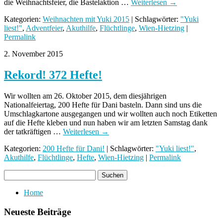
die Weihnachtsfeier, die Bastelaktion …
Weiterlesen
→
Kategorien:
Weihnachten mit Yuki 2015
| Schlagwörter:
"Yuki
liest!"
,
Adventfeier
,
Akuthilfe
,
Flüchtlinge
,
Wien-Hietzing
|
Permalink
2. November 2015
Rekord! 372 Hefte!
Wir wollten am 26. Oktober 2015, dem diesjährigen
Nationalfeiertag, 200 Hefte für Dani basteln. Dann sind uns die
Umschlagkartone ausgegangen und wir wollten auch noch Etiketten
auf die Hefte kleben und nun haben wir am letzten Samstag dank
der tatkräftigen …
Weiterlesen
→
Kategorien:
200 Hefte für Dani!
| Schlagwörter:
"Yuki liest!"
,
Akuthilfe
,
Flüchtlinge
,
Hefte
,
Wien-Hietzing
|
Permalink
Home
Neueste Beiträge