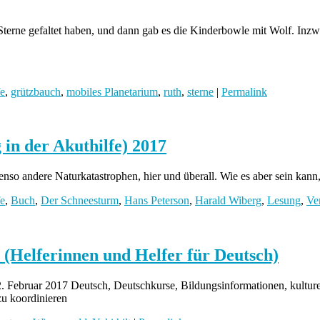
 Sterne gefaltet haben, und dann gab es die Kinderbowle mit Wolf. Inz
fe
,
grützbauch
,
mobiles Planetarium
,
ruth
,
sterne
|
Permalink
in der Akuthilfe) 2017
enso andere Naturkatastrophen, hier und überall. Wie es aber sein kann
fe
,
Buch
,
Der Schneesturm
,
Hans Peterson
,
Harald Wiberg
,
Lesung
,
Ve
! (Helferinnen und Helfer für Deutsch)
. Februar 2017 Deutsch, Deutschkurse, Bildungsinformationen, kulture
zu koordinieren