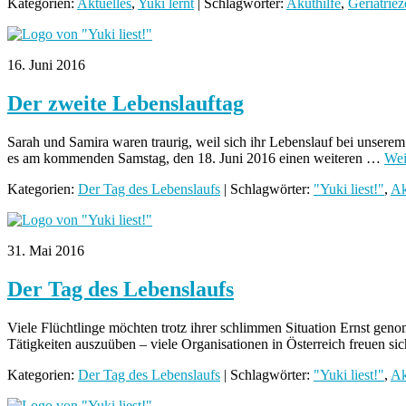
Kategorien:
Aktuelles
,
Yuki lernt
| Schlagwörter:
Akuthilfe
,
Geriatrie
16. Juni 2016
Der zweite Lebenslauftag
Sarah und Samira waren traurig, weil sich ihr Lebenslauf bei unsere
es am kommenden Samstag, den 18. Juni 2016 einen weiteren …
Wei
Kategorien:
Der Tag des Lebenslaufs
| Schlagwörter:
"Yuki liest!"
,
Ak
31. Mai 2016
Der Tag des Lebenslaufs
Viele Flüchtlinge möchten trotz ihrer schlimmen Situation Ernst gen
Tätigkeiten auszuüben – viele Organisationen in Österreich freuen s
Kategorien:
Der Tag des Lebenslaufs
| Schlagwörter:
"Yuki liest!"
,
Ak