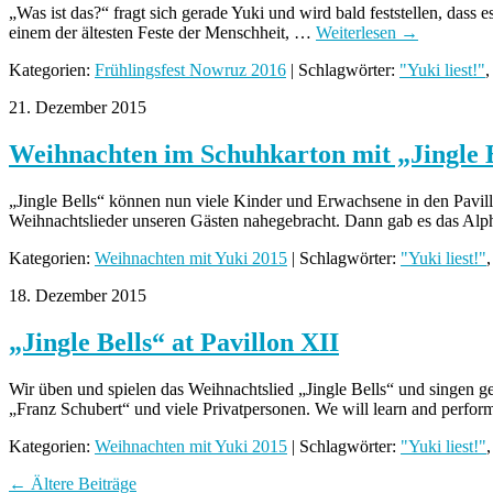
„Was ist das?“ fragt sich gerade Yuki und wird bald feststellen, das
einem der ältesten Feste der Menschheit, …
Weiterlesen
→
Kategorien:
Frühlingsfest Nowruz 2016
| Schlagwörter:
"Yuki liest!"
,
21. Dezember 2015
Weihnachten im Schuhkarton mit „Jingle B
„Jingle Bells“ können nun viele Kinder und Erwachsene in den Pavil
Weihnachtslieder unseren Gästen nahegebracht. Dann gab es das Alp
Kategorien:
Weihnachten mit Yuki 2015
| Schlagwörter:
"Yuki liest!"
18. Dezember 2015
„Jingle Bells“ at Pavillon XII
Wir üben und spielen das Weihnachtslied „Jingle Bells“ und singen
„Franz Schubert“ und viele Privatpersonen. We will learn and perfo
Kategorien:
Weihnachten mit Yuki 2015
| Schlagwörter:
"Yuki liest!"
←
Ältere Beiträge