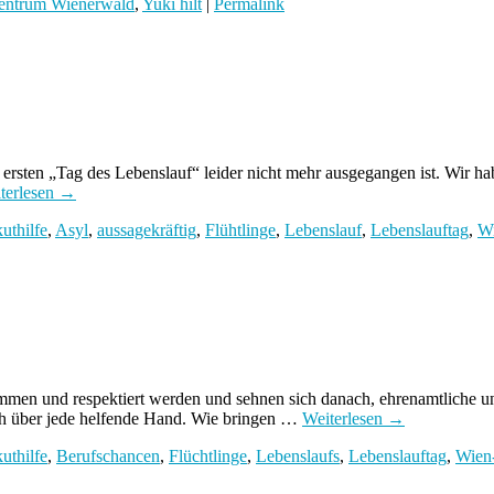
zentrum Wienerwald
,
Yuki hilt
|
Permalink
m ersten „Tag des Lebenslauf“ leider nicht mehr ausgegangen ist. Wir
terlesen
→
uthilfe
,
Asyl
,
aussagekräftig
,
Flühtlinge
,
Lebenslauf
,
Lebenslauftag
,
W
ommen und respektiert werden und sehnen sich danach, ehrenamtliche u
ich über jede helfende Hand. Wie bringen …
Weiterlesen
→
uthilfe
,
Berufschancen
,
Flüchtlinge
,
Lebenslaufs
,
Lebenslauftag
,
Wien