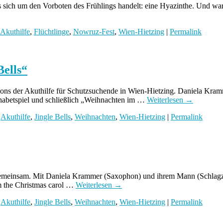
s es sich um den Vorboten des Frühlings handelt: eine Hyazinthe. Und 
Akuthilfe
,
Flüchtlinge
,
Nowruz-Fest
,
Wien-Hietzing
|
Permalink
ells“
lons der Akuthilfe für Schutzsuchende in Wien-Hietzing. Daniela Kra
habetspiel und schließlich „Weihnachten im …
Weiterlesen
→
,
Akuthilfe
,
Jingle Bells
,
Weihnachten
,
Wien-Hietzing
|
Permalink
 gemeinsam. Mit Daniela Krammer (Saxophon) und ihrem Mann (Schlagze
rm the Christmas carol …
Weiterlesen
→
,
Akuthilfe
,
Jingle Bells
,
Weihnachten
,
Wien-Hietzing
|
Permalink