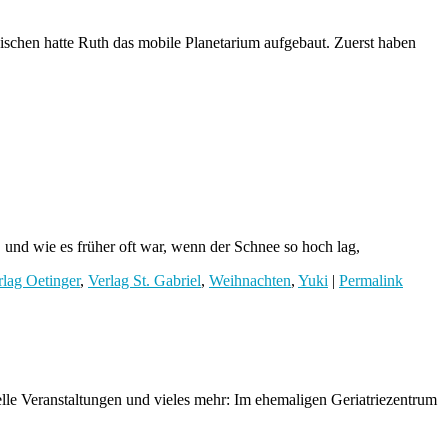
wischen hatte Ruth das mobile Planetarium aufgebaut. Zuerst haben
, und wie es früher oft war, wenn der Schnee so hoch lag,
rlag Oetinger
,
Verlag St. Gabriel
,
Weihnachten
,
Yuki
|
Permalink
lle Veranstaltungen und vieles mehr: Im ehemaligen Geriatriezentrum