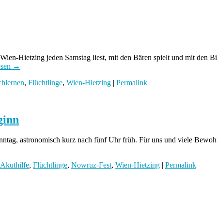
n Wien-Hietzing jeden Samstag liest, mit den Bären spielt und mit den Bi
esen
→
chlernen
,
Flüchtlinge
,
Wien-Hietzing
|
Permalink
ginn
nntag, astronomisch kurz nach fünf Uhr früh. Für uns und viele Bewoh
Akuthilfe
,
Flüchtlinge
,
Nowruz-Fest
,
Wien-Hietzing
|
Permalink