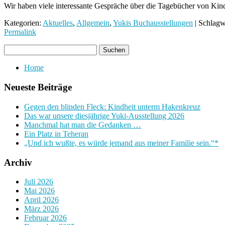
Wir haben viele interessante Gespräche über die Tagebücher von Kind
Kategorien:
Aktuelles
,
Allgemein
,
Yukis Buchausstellungen
| Schlagw
Permalink
Home
Neueste Beiträge
Gegen den blinden Fleck: Kindheit unterm Hakenkreuz
Das war unsere diesjährige Yuki-Ausstellung 2026
Manchmal hat man die Gedanken …
Ein Platz in Teheran
„Und ich wußte, es würde jemand aus meiner Familie sein.“*
Archiv
Juli 2026
Mai 2026
April 2026
März 2026
Februar 2026