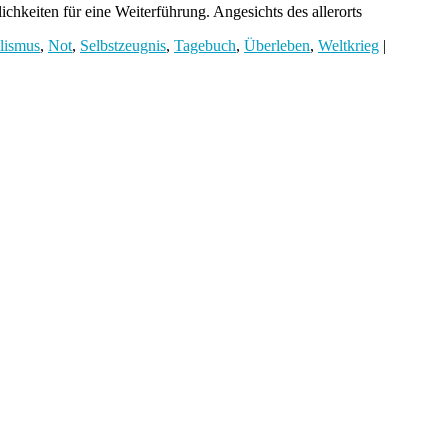
hkeiten für eine Weiterführung. Angesichts des allerorts
alismus
,
Not
,
Selbstzeugnis
,
Tagebuch
,
Überleben
,
Weltkrieg
|