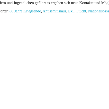
ern und Jugendlichen geführt es ergaben sich neue Kontakte und Möglic
örter:
80 Jahre Kriegsende
,
Antisemitismus
,
Exil
,
Flucht
,
Nationalsozi