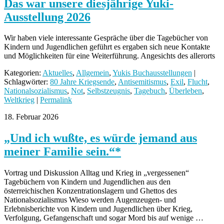
Das war unsere diesjährige Yuki-
Ausstellung 2026
Wir haben viele interessante Gespräche über die Tagebücher von
Kindern und Jugendlichen geführt es ergaben sich neue Kontakte
und Möglichkeiten für eine Weiterführung. Angesichts des allerorts
Kategorien:
Aktuelles
,
Allgemein
,
Yukis Buchausstellungen
|
Schlagwörter:
80 Jahre Kriegsende
,
Antisemitismus
,
Exil
,
Flucht
,
Nationalsozialismus
,
Not
,
Selbstzeugnis
,
Tagebuch
,
Überleben
,
Weltkrieg
|
Permalink
18. Februar 2026
„Und ich wußte, es würde jemand aus
meiner Familie sein.“*
Vortrag und Diskussion Alltag und Krieg in „vergessenen“
Tagebüchern von Kindern und Jugendlichen aus den
österreichischen Konzentrationslagern und Ghettos des
Nationalsozialismus Wieso werden Augenzeugen- und
Erlebnisberichte von Kindern und Jugendlichen über Krieg,
Verfolgung, Gefangenschaft und sogar Mord bis auf wenige …