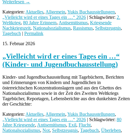
Weiterlesen
→
Kategorien:
Aktuelles
,
Allgemein
,
Yukis Buchausstellungen
,
„Vielleicht wird er eines Tages ein …“ 2026
| Schlagwörter:
2.
Weltkrieg
,
80 Jahre Erinnern
,
Antisemitismus
,
Kriegsende
Nachkriegszeit
,
Nationalsozialismus
,
Rassismus
,
Selbstzeugnis
,
Tagebuch
|
Permalink
15. Februar 2026
„Vielleicht wird er eines Tages ein …“
(Kinder- und Jugendbuchausstellung)
Kinder- und Jugendbuchausstellung mit Tagebüchern, Berichten
und Erinnerungen von Kindern und Jugendlichen in
österreichischen Konzentrationslagern und aus den Ghettos des
Nationalsozialismus sowie in der Zeit des Zweiten Weltkriegs
Tagebücher, Reportagen, Lebensberichte aus den dunkelsten Zeiten
der Geschichte:
Kategorien:
Aktuelles
,
Allgemein
,
Yukis Buchausstellungen
,
„Vielleicht wird er eines Tages ein …“ 2026
| Schlagwörter:
80
Jahre Kriegsende
,
Antisemitismus
,
Exil
,
Flucht
,
Nationalsozialismus
,
Not
,
Selbstzeugnis
,
Tagebuch
,
Überleben
,