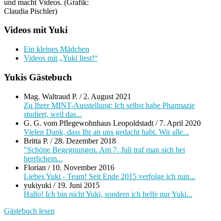
und macht Videos. (Grafik:
Claudia Pischler)
Videos mit Yuki
Ein kleines Mädchen
Videos mit „Yuki liest!“
Yukis Gästebuch
Mag. Waltraud P.
/
2. August 2021
Zu Ihrer MINT-Ausstellung: Ich selbst habe Pharmazie
studiert, weil das...
G. G. vom Pflegewohnhaus Leopoldstadt
/
7. April 2020
Vielen Dank, dass Ihr an uns gedacht habt. Wir alle...
Britta P.
/
28. Dezember 2018
"Schöne Begegnungen. Am 7. Juli traf man sich bei
herrlichem...
Florian
/
10. November 2016
Liebes Yuki - Team! Seit Ende 2015 verfolge ich nun...
yukiyuki
/
19. Juni 2015
Hallo! Ich bin nicht Yuki, sondern ich helfe nur Yuki...
Gästebuch lesen