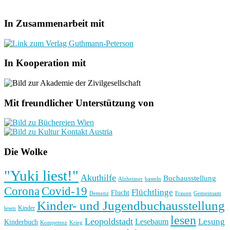
In Zusammenarbeit mit
In Kooperation mit
Mit freundlicher Unterstützung von
Die Wolke
"Yuki liest!"
Akuthilfe
Buchausstellung
basteln
Alzheimer
Corona
Covid-19
Flüchtlinge
Flucht
Frauen
Gemeinsam
Demenz
Kinder- und Jugendbuchausstellung
Kinder
lesen
lesen
Leopoldstadt
Lesung
Lesebaum
Kinderbuch
Kompetenz
Krieg