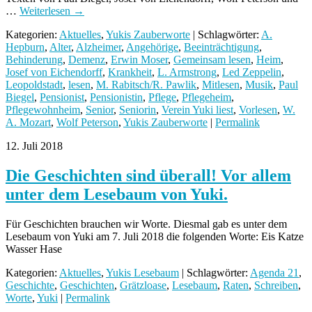
…
Weiterlesen
→
Kategorien:
Aktuelles
,
Yukis Zauberworte
| Schlagwörter:
A.
Hepburn
,
Alter
,
Alzheimer
,
Angehörige
,
Beeinträchtigung
,
Behinderung
,
Demenz
,
Erwin Moser
,
Gemeinsam lesen
,
Heim
,
Josef von Eichendorff
,
Krankheit
,
L. Armstrong
,
Led Zeppelin
,
Leopoldstadt
,
lesen
,
M. Rabitsch/R. Pawlik
,
Mitlesen
,
Musik
,
Paul
Biegel
,
Pensionist
,
Pensionistin
,
Pflege
,
Pflegeheim
,
Pflegewohnheim
,
Senior
,
Seniorin
,
Verein Yuki liest
,
Vorlesen
,
W.
A. Mozart
,
Wolf Peterson
,
Yukis Zauberworte
|
Permalink
12. Juli 2018
Die Geschichten sind überall! Vor allem
unter dem Lesebaum von Yuki.
Für Geschichten brauchen wir Worte. Diesmal gab es unter dem
Lesebaum von Yuki am 7. Juli 2018 die folgenden Worte: Eis Katze
Wasser Hase
Kategorien:
Aktuelles
,
Yukis Lesebaum
| Schlagwörter:
Agenda 21
,
Geschichte
,
Geschichten
,
Grätzloase
,
Lesebaum
,
Raten
,
Schreiben
,
Worte
,
Yuki
|
Permalink