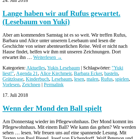
24. Juli 2018
Lange haben wir auf Rufus gewartet.
(Lesebaum von Yuki)
Aber am kommenden Samstag ist es so weit. Wir treffen Rufus,
Barbara und Alice unter unserem Lesebaum und lesen die
Geschichte von seiner abenteuerlichen Reise. Weil er nicht nach
Hause findet, helfen wir ihm mit unseren Zeichnungen. Dort
erwartet ihn …
Weiterlesen
→
Kategorien:
Aktuelles
,
Yukis Lesebaum
| Schlagwörter:
"Yuki
liest!"
,
Agenda 21
,
Alice Kirchmeir
,
Barbara Ecker
,
basteln
,
Grätzloase
,
Kinderbuch
,
Lesebaum
,
lesen
,
malen
,
Rufus
,
spielen
,
Vorlesen
,
Zeichnen
|
Permalink
17. Juli 2018
Wenn der Mond den Ball spielt
Am Donnerstag wieder im Pflegewohnhaus. Der Mond kommt ins
Pflegewohnhaus. Mit einem Ball? Wie kann das gehen? Wir werden
sehen … lesen. Wir freuen uns auf eine spannende Lesung. Mit
Texten von Paul Biegel, Josef von Eichendorff, Wolf Peterson und