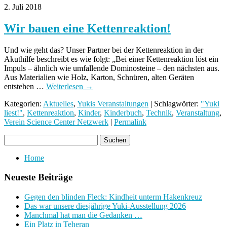
2. Juli 2018
Wir bauen eine Kettenreaktion!
Und wie geht das? Unser Partner bei der Kettenreaktion in der
Akuthilfe beschreibt es wie folgt: „Bei einer Kettenreaktion löst ein
Impuls – ähnlich wie umfallende Dominosteine – den nächsten aus.
Aus Materialien wie Holz, Karton, Schnüren, alten Geräten
entstehen …
Weiterlesen
→
Kategorien:
Aktuelles
,
Yukis Veranstaltungen
| Schlagwörter:
"Yuki
liest!"
,
Kettenreaktion
,
Kinder
,
Kinderbuch
,
Technik
,
Veranstaltung
,
Verein Science Center Netzwerk
|
Permalink
Home
Neueste Beiträge
Gegen den blinden Fleck: Kindheit unterm Hakenkreuz
Das war unsere diesjährige Yuki-Ausstellung 2026
Manchmal hat man die Gedanken …
Ein Platz in Teheran