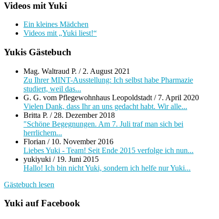
Videos mit Yuki
Ein kleines Mädchen
Videos mit „Yuki liest!“
Yukis Gästebuch
Mag. Waltraud P.
/
2. August 2021
Zu Ihrer MINT-Ausstellung: Ich selbst habe Pharmazie
studiert, weil das...
G. G. vom Pflegewohnhaus Leopoldstadt
/
7. April 2020
Vielen Dank, dass Ihr an uns gedacht habt. Wir alle...
Britta P.
/
28. Dezember 2018
"Schöne Begegnungen. Am 7. Juli traf man sich bei
herrlichem...
Florian
/
10. November 2016
Liebes Yuki - Team! Seit Ende 2015 verfolge ich nun...
yukiyuki
/
19. Juni 2015
Hallo! Ich bin nicht Yuki, sondern ich helfe nur Yuki...
Gästebuch lesen
Yuki auf Facebook