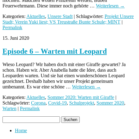
möchten. Mädchen wollen Prinzessin werden, Buben
Feuerwehrmann. Diese immer noch gehörte …
Weiterlesen
→
Kategorien:
Aktuelles
,
Unsere Stadt
| Schlagwörter:
Projekt Unsere
Stadt; Verein Yuki liest; VS Treustraße Bunte Schule; MINT
|
Permalink
15. Juni 2020
Episode 6 – Warten mit Leopard
Wieso Leopard? Wir haben doch mit einer Giraffe gewartet? Ja
schon. Haben wir. Aber Anabella hatte die Idee, dass auch
Leoparden warten. Und sie hat einen wunderschönen Leopard
gezeichnet. Deshalb haben wir unser Projekt gemeinsam
umbenannt. Es war eine schöne …
Weiterlesen
→
Kategorien:
Aktuelles
,
Sommer 2020: Warten mit Giraffe
|
Schlagwörter:
Corona
,
Covid-19
,
Schulprojekt
,
Sommer 2020
,
Warten
|
Permalink
Home