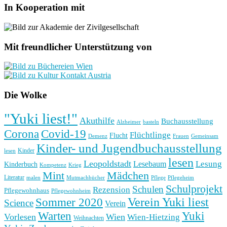
In Kooperation mit
Mit freundlicher Unterstützung von
Die Wolke
"Yuki liest!"
Akuthilfe
Buchausstellung
basteln
Alzheimer
Corona
Covid-19
Flüchtlinge
Flucht
Frauen
Gemeinsam
Demenz
Kinder- und Jugendbuchausstellung
Kinder
lesen
lesen
Leopoldstadt
Lesung
Lesebaum
Kinderbuch
Kompetenz
Krieg
Mint
Mädchen
Literatur
Pflege
malen
Mutmachbücher
Pflegeheim
Schulprojekt
Schulen
Rezension
Pflegewohnhaus
Pflegewohnheim
Verein Yuki liest
Sommer 2020
Science
Verein
Yuki
Warten
Vorlesen
Wien
Wien-Hietzing
Weihnachten