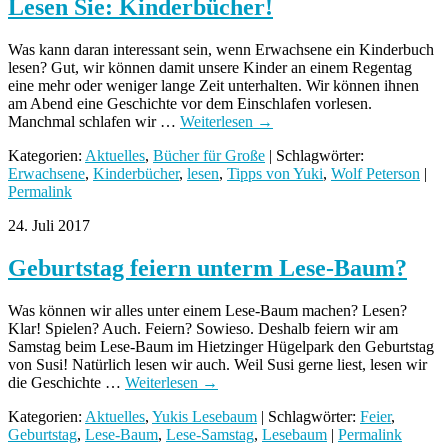
Lesen Sie: Kinderbücher!
Was kann daran interessant sein, wenn Erwachsene ein Kinderbuch
lesen? Gut, wir können damit unsere Kinder an einem Regentag
eine mehr oder weniger lange Zeit unterhalten. Wir können ihnen
am Abend eine Geschichte vor dem Einschlafen vorlesen.
Manchmal schlafen wir …
Weiterlesen
→
Kategorien:
Aktuelles
,
Bücher für Große
| Schlagwörter:
Erwachsene
,
Kinderbücher
,
lesen
,
Tipps von Yuki
,
Wolf Peterson
|
Permalink
24. Juli 2017
Geburtstag feiern unterm Lese-Baum?
Was können wir alles unter einem Lese-Baum machen? Lesen?
Klar! Spielen? Auch. Feiern? Sowieso. Deshalb feiern wir am
Samstag beim Lese-Baum im Hietzinger Hügelpark den Geburtstag
von Susi! Natürlich lesen wir auch. Weil Susi gerne liest, lesen wir
die Geschichte …
Weiterlesen
→
Kategorien:
Aktuelles
,
Yukis Lesebaum
| Schlagwörter:
Feier
,
Geburtstag
,
Lese-Baum
,
Lese-Samstag
,
Lesebaum
|
Permalink