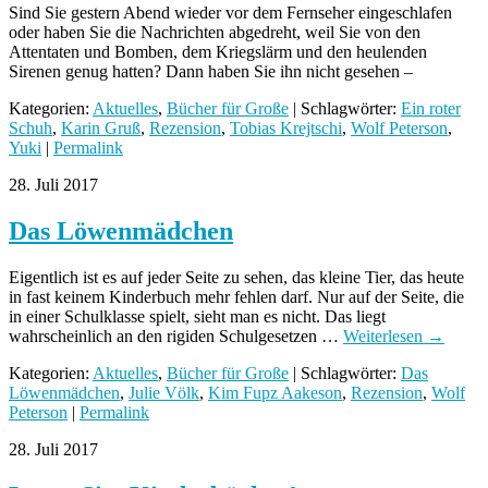
Sind Sie gestern Abend wieder vor dem Fernseher eingeschlafen
oder haben Sie die Nachrichten abgedreht, weil Sie von den
Attentaten und Bomben, dem Kriegslärm und den heulenden
Sirenen genug hatten? Dann haben Sie ihn nicht gesehen –
Kategorien:
Aktuelles
,
Bücher für Große
| Schlagwörter:
Ein roter
Schuh
,
Karin Gruß
,
Rezension
,
Tobias Krejtschi
,
Wolf Peterson
,
Yuki
|
Permalink
28. Juli 2017
Das Löwenmädchen
Eigentlich ist es auf jeder Seite zu sehen, das kleine Tier, das heute
in fast keinem Kinderbuch mehr fehlen darf. Nur auf der Seite, die
in einer Schulklasse spielt, sieht man es nicht. Das liegt
wahrscheinlich an den rigiden Schulgesetzen …
Weiterlesen
→
Kategorien:
Aktuelles
,
Bücher für Große
| Schlagwörter:
Das
Löwenmädchen
,
Julie Völk
,
Kim Fupz Aakeson
,
Rezension
,
Wolf
Peterson
|
Permalink
28. Juli 2017