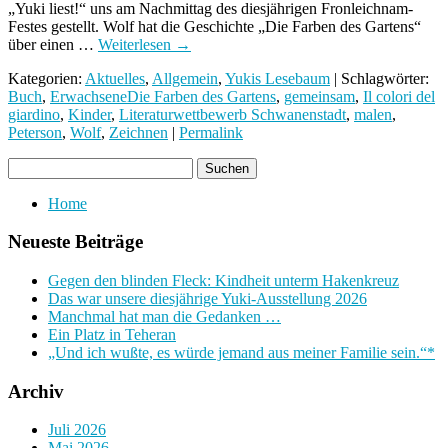
„Yuki liest!“ uns am Nachmittag des diesjährigen Fronleichnam-
Festes gestellt. Wolf hat die Geschichte „Die Farben des Gartens“
über einen …
Weiterlesen
→
Kategorien:
Aktuelles
,
Allgemein
,
Yukis Lesebaum
| Schlagwörter:
Buch
,
ErwachseneDie Farben des Gartens
,
gemeinsam
,
Il colori del
giardino
,
Kinder
,
Literaturwettbewerb Schwanenstadt
,
malen
,
Peterson
,
Wolf
,
Zeichnen
|
Permalink
Home
Neueste Beiträge
Gegen den blinden Fleck: Kindheit unterm Hakenkreuz
Das war unsere diesjährige Yuki-Ausstellung 2026
Manchmal hat man die Gedanken …
Ein Platz in Teheran
„Und ich wußte, es würde jemand aus meiner Familie sein.“*
Archiv
Juli 2026
Mai 2026