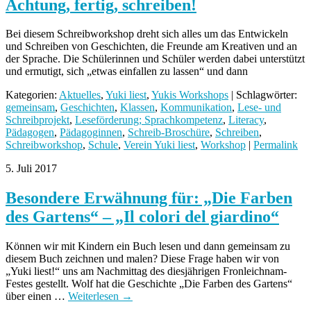
Achtung, fertig, schreiben!
Bei diesem Schreibworkshop dreht sich alles um das Entwickeln
und Schreiben von Geschichten, die Freunde am Kreativen und an
der Sprache. Die Schülerinnen und Schüler werden dabei unterstützt
und ermutigt, sich „etwas einfallen zu lassen“ und dann
Kategorien:
Aktuelles
,
Yuki liest
,
Yukis Workshops
| Schlagwörter:
gemeinsam
,
Geschichten
,
Klassen
,
Kommunikation
,
Lese- und
Schreibprojekt
,
Leseförderung; Sprachkompetenz
,
Literacy
,
Pädagogen
,
Pädagoginnen
,
Schreib-Broschüre
,
Schreiben
,
Schreibworkshop
,
Schule
,
Verein Yuki liest
,
Workshop
|
Permalink
5. Juli 2017
Besondere Erwähnung für: „Die Farben
des Gartens“ – „Il colori del giardino“
Können wir mit Kindern ein Buch lesen und dann gemeinsam zu
diesem Buch zeichnen und malen? Diese Frage haben wir von
„Yuki liest!“ uns am Nachmittag des diesjährigen Fronleichnam-
Festes gestellt. Wolf hat die Geschichte „Die Farben des Gartens“
über einen …
Weiterlesen
→