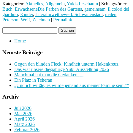
Kategorien:
Aktuelles
,
Allgemein
,
Yukis Lesebaum
| Schlagwörter:
Buch
,
ErwachseneDie Farben des Gartens
,
gemeinsam
,
Il colori del
giardino
,
Kinder
,
Literaturwettbewerb Schwanenstadt
,
malen
,
Peterson
,
Wolf
,
Zeichnen
|
Permalink
Home
Neueste Beiträge
Gegen den blinden Fleck: Kindheit unterm Hakenkreuz
Das war unsere diesjährige Yuki-Ausstellung 2026
Manchmal hat man die Gedanken …
Ein Platz in Teheran
„Und ich wußte, es würde jemand aus meiner Familie sein.“*
Archiv
Juli 2026
Mai 2026
April 2026
März 2026
Februar 2026