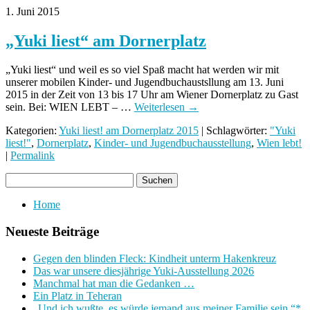
1. Juni 2015
„Yuki liest“ am Dornerplatz
„Yuki liest“ und weil es so viel Spaß macht hat werden wir mit
unserer mobilen Kinder- und Jugendbuchaustsllung am 13. Juni
2015 in der Zeit von 13 bis 17 Uhr am Wiener Dornerplatz zu Gast
sein. Bei: WIEN LEBT – …
Weiterlesen
→
Kategorien:
Yuki liest! am Dornerplatz 2015
| Schlagwörter:
"Yuki
liest!"
,
Dornerplatz
,
Kinder- und Jugendbuchausstellung
,
Wien lebt!
|
Permalink
Home
Neueste Beiträge
Gegen den blinden Fleck: Kindheit unterm Hakenkreuz
Das war unsere diesjährige Yuki-Ausstellung 2026
Manchmal hat man die Gedanken …
Ein Platz in Teheran
„Und ich wußte, es würde jemand aus meiner Familie sein.“*