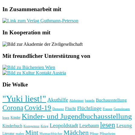
In Zusammenarbeit mit
In Kooperation mit
Mit freundlicher Unterstützung von
Die Wolke
"Yuki liest!"
Akuthilfe
Buchausstellung
basteln
Alzheimer
Corona
Covid-19
Flüchtlinge
Flucht
Frauen
Gemeinsam
Demenz
Kinder- und Jugendbuchausstellung
Kinder
lesen
lesen
Leopoldstadt
Lesung
Lesebaum
Kinderbuch
Kompetenz
Krieg
Mint
Mädchen
Literatur
Pflege
malen
Mutmachbücher
Pflegeheim