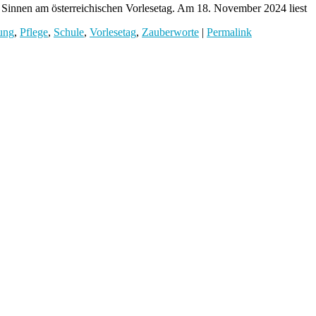
n Sinnen am österreichischen Vorlesetag. Am 18. November 2024 liest
ung
,
Pflege
,
Schule
,
Vorlesetag
,
Zauberworte
|
Permalink