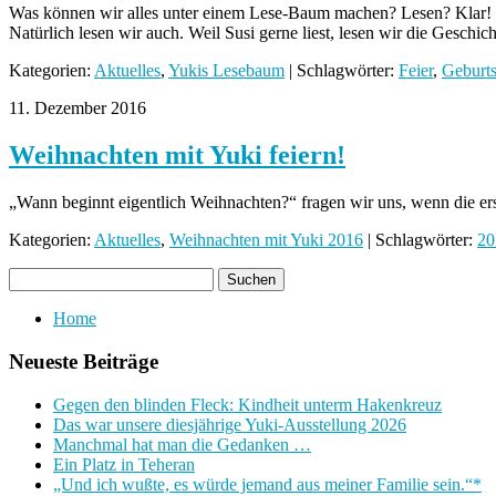
Was können wir alles unter einem Lese-Baum machen? Lesen? Klar! 
Natürlich lesen wir auch. Weil Susi gerne liest, lesen wir die Geschi
Kategorien:
Aktuelles
,
Yukis Lesebaum
| Schlagwörter:
Feier
,
Geburts
11. Dezember 2016
Weihnachten mit Yuki feiern!
„Wann beginnt eigentlich Weihnachten?“ fragen wir uns, wenn die ers
Kategorien:
Aktuelles
,
Weihnachten mit Yuki 2016
| Schlagwörter:
20
Home
Neueste Beiträge
Gegen den blinden Fleck: Kindheit unterm Hakenkreuz
Das war unsere diesjährige Yuki-Ausstellung 2026
Manchmal hat man die Gedanken …
Ein Platz in Teheran
„Und ich wußte, es würde jemand aus meiner Familie sein.“*