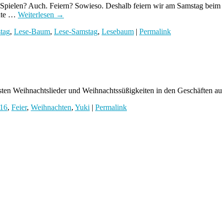
Spielen? Auch. Feiern? Sowieso. Deshalb feiern wir am Samstag beim
chte …
Weiterlesen
→
tag
,
Lese-Baum
,
Lese-Samstag
,
Lesebaum
|
Permalink
ten Weihnachtslieder und Weihnachtssüßigkeiten in den Geschäften auf
16
,
Feier
,
Weihnachten
,
Yuki
|
Permalink