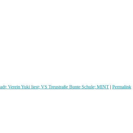
tadt; Verein Yuki liest; VS Treustraße Bunte Schule; MINT
|
Permalink