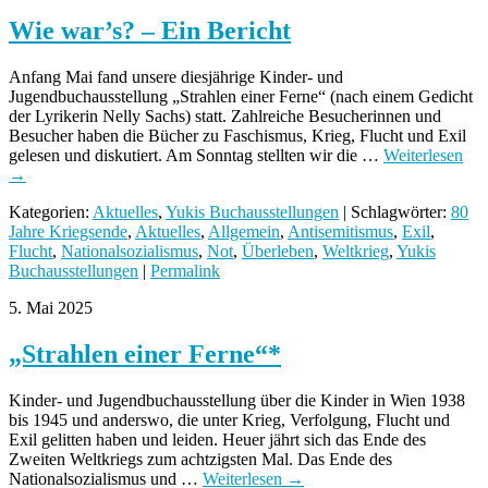
Wie war’s? – Ein Bericht
Anfang Mai fand unsere diesjährige Kinder- und
Jugendbuchausstellung „Strahlen einer Ferne“ (nach einem Gedicht
der Lyrikerin Nelly Sachs) statt. Zahlreiche Besucherinnen und
Besucher haben die Bücher zu Faschismus, Krieg, Flucht und Exil
gelesen und diskutiert. Am Sonntag stellten wir die …
Weiterlesen
→
Kategorien:
Aktuelles
,
Yukis Buchausstellungen
| Schlagwörter:
80
Jahre Kriegsende
,
Aktuelles
,
Allgemein
,
Antisemitismus
,
Exil
,
Flucht
,
Nationalsozialismus
,
Not
,
Überleben
,
Weltkrieg
,
Yukis
Buchausstellungen
|
Permalink
5. Mai 2025
„Strahlen einer Ferne“*
Kinder- und Jugendbuchausstellung über die Kinder in Wien 1938
bis 1945 und anderswo, die unter Krieg, Verfolgung, Flucht und
Exil gelitten haben und leiden. Heuer jährt sich das Ende des
Zweiten Weltkriegs zum achtzigsten Mal. Das Ende des
Nationalsozialismus und …
Weiterlesen
→