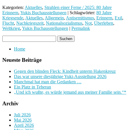
Kategorien:
Aktuelles
,
Strahlen einer Ferne / 2025: 80 Jahre
Erinnern
,
Yukis Buchausstellungen
| Schlagwörter:
80 Jahre
Kriegsende
,
Aktuelles
,
Allgemein
,
Antisemitismus
,
Erinnern
,
Exil
,
Flucht
,
Nachkriegszeit
,
Nationalsozialismus
,
Not
,
Überleben
,
Weltkrieg
,
Yukis Buchausstellungen
|
Permalink
Home
Neueste Beiträge
Gegen den blinden Fleck: Kindheit unterm Hakenkreuz
Das war unsere diesjährige Yuki-Ausstellung 2026
Manchmal hat man die Gedanken …
Ein Platz in Teheran
„Und ich wußte, es würde jemand aus meiner Familie sein.“*
Archiv
Juli 2026
Mai 2026
April 2026