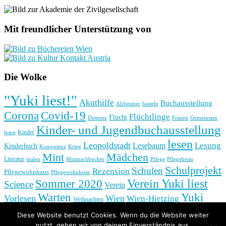
Mit freundlicher Unterstützung von
Die Wolke
"Yuki liest!"
Akuthilfe
Buchausstellung
basteln
Alzheimer
Corona
Covid-19
Flüchtlinge
Flucht
Frauen
Gemeinsam
Demenz
Kinder- und Jugendbuchausstellung
Kinder
lesen
lesen
Leopoldstadt
Lesung
Lesebaum
Kinderbuch
Kompetenz
Krieg
Mint
Mädchen
Literatur
Pflege
malen
Mutmachbücher
Pflegeheim
Schulprojekt
Schulen
Rezension
Pflegewohnhaus
Pflegewohnheim
Verein Yuki liest
Sommer 2020
Science
Verein
Yuki
Warten
Vorlesen
Wien
Wien-Hietzing
Weihnachten
Yukis Zauberworte
Zeichnen
Diese Website benutzt Cookies. Wenn du die Website weiter
nutzt, gehen wir von deinem Einverständnis aus.