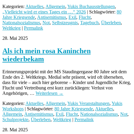
Kategorien:
Aktuelles
,
Allgemein
,
Yukis Buchausstellungen
,
„Vielleicht wird er eines Tages ein …“ 2026
| Schlagwörter:
80
Jahre Kriegsende
,
Antisemitismus
,
Exil
,
Flucht
,
Nationalsozialismus
,
Not
,
Selbstzeugnis
,
Tagebuch
,
Überleben
,
Weltkrieg
|
Permalink
28. Mai 2025
Als ich mein rosa Kaninchen
wiederbekam
Erinnerungsprojekt mit der MS Staudingergasse 80 Jahre seit dem
Ende des 2. Weltkriegs. Medial sehr präsent, wird oft übersehen,
dass für viele – auch hier geborene – Kinder und Jugendliche Krieg,
Flucht und Vertreibung erst kurz zurückliegen: Verlust von
Angehörigen, …
Weiterlesen
→
Kategorien:
Aktuelles
,
Allgemein
,
Yukis Veranstaltungen
,
Yukis
Workshops
| Schlagwörter:
80 Jahre Kriegsende
,
Aktuelles
,
Allgemein
,
Antisemitismus
,
Exil
,
Flucht
,
Nationalsozialismus
,
Not
,
Schulprojekte
,
Überleben
,
Weltkrieg
|
Permalink
28. Mai 2025