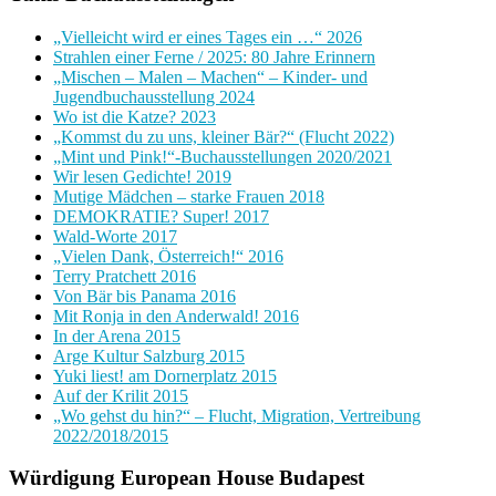
„Vielleicht wird er eines Tages ein …“ 2026
Strahlen einer Ferne / 2025: 80 Jahre Erinnern
„Mischen – Malen – Machen“ – Kinder- und
Jugendbuchausstellung 2024
Wo ist die Katze? 2023
„Kommst du zu uns, kleiner Bär?“ (Flucht 2022)
„Mint und Pink!“-Buchausstellungen 2020/2021
Wir lesen Gedichte! 2019
Mutige Mädchen – starke Frauen 2018
DEMOKRATIE? Super! 2017
Wald-Worte 2017
„Vielen Dank, Österreich!“ 2016
Terry Pratchett 2016
Von Bär bis Panama 2016
Mit Ronja in den Anderwald! 2016
In der Arena 2015
Arge Kultur Salzburg 2015
Yuki liest! am Dornerplatz 2015
Auf der Krilit 2015
„Wo gehst du hin?“ – Flucht, Migration, Vertreibung
2022/2018/2015
Würdigung European House Budapest