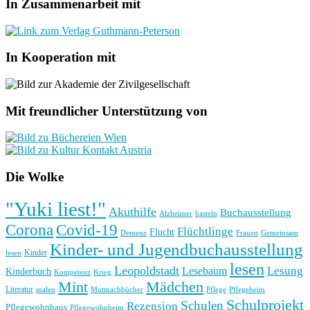
In Zusammenarbeit mit
In Kooperation mit
Mit freundlicher Unterstützung von
Die Wolke
"Yuki liest!"
Akuthilfe
Buchausstellung
basteln
Alzheimer
Corona
Covid-19
Flüchtlinge
Flucht
Frauen
Gemeinsam
Demenz
Kinder- und Jugendbuchausstellung
Kinder
lesen
lesen
Leopoldstadt
Lesung
Lesebaum
Kinderbuch
Kompetenz
Krieg
Mint
Mädchen
Literatur
Pflege
malen
Mutmachbücher
Pflegeheim
Schulprojekt
Schulen
Rezension
Pflegewohnhaus
Pflegewohnheim