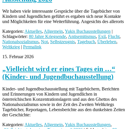
Wir haben viele interessante Gespräche über die Tagebücher von
Kindern und Jugendlichen geführt es ergaben sich neue Kontakte
und Möglichkeiten für eine Weiterführung. Angesichts des allerorts
Kategorien:
Aktuelles
,
Allgemein
,
Yukis Buchausstellungen
|
Schlagwörter:
80 Jahre Kriegsende
,
Antisemitismus
,
Exil
,
Flucht
,
Nationalsozialismus
,
Not
,
Selbstzeugnis
,
Tagebuch
,
Überleben
,
Weltkrieg
|
Permalink
15. Februar 2026
„Vielleicht wird er eines Tages ein …“
(Kinder- und Jugendbuchausstellung)
Kinder- und Jugendbuchausstellung mit Tagebüchern, Berichten
und Erinnerungen von Kindern und Jugendlichen in
österreichischen Konzentrationslagern und aus den Ghettos des
Nationalsozialismus sowie in der Zeit des Zweiten Weltkriegs
Tagebücher, Reportagen, Lebensberichte aus den dunkelsten Zeiten
der Geschichte:
Kategorien:
Aktuelles
,
Allgemein
,
Yukis Buchausstellungen
,