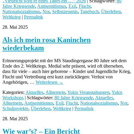
„Vielleicht wird er eines Tages ein …“ 2026
| Schlagwörter:
80
Jahre Kriegsende
,
Antisemitismus
,
Exil
,
Flucht
,
Nationalsozialismus
,
Not
,
Selbstzeugnis
,
Tagebuch
,
Überleben
,
Weltkrieg
|
Permalink
28. Mai 2025
Als ich mein rosa Kaninchen
wiederbekam
Erinnerungsprojekt mit der MS Staudingergasse 80 Jahre seit dem
Ende des 2. Weltkriegs. Medial sehr präsent, wird oft übersehen,
dass für viele – auch hier geborene – Kinder und Jugendliche Krieg,
Flucht und Vertreibung erst kurz zurückliegen: Verlust von
Angehörigen, …
Weiterlesen
→
Kategorien:
Aktuelles
,
Allgemein
,
Yukis Veranstaltungen
,
Yukis
Workshops
| Schlagwörter:
80 Jahre Kriegsende
,
Aktuelles
,
Allgemein
,
Antisemitismus
,
Exil
,
Flucht
,
Nationalsozialismus
,
Not
,
Schulprojekte
,
Überleben
,
Weltkrieg
|
Permalink
28. Mai 2025
Wie war’s? – Ein Bericht