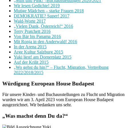
„Mint und Pink!“-Buchausstellungen 2020/2021
Wir lesen Gedichte! 2019
Mutige Mädchen – starke Frauen 2018
DEMOKRATIE? Super! 2017
Wald-Worte 2017
„Vielen Dank, Österreich!“ 2016
Terry Pratchett 2016
Von Bär bis Panama 2016
Mit Ronja in den Anderwald! 2016
In der Arena 2015
Arge Kultur Salzburg 2015
Yuki liest! am Dornerplatz 2015
Auf der Krilit 2015
„Wo gehst du hin?“ – Flucht, Migration, Vertreibung
2022/2018/2015
Würdigung European House Budapest
Für unsere Kinder- und Buchausstellungen zu Flucht und Migration
wurden wir am 3. April 2023 vom European House Budapest
ausgezeichnet. Wir bedanken uns sehr.
„Was machst denn Du da?“