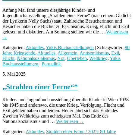
Anfang Mai fand unsere diesjährige Kinder- und
Jugendbuchausstellung „Strahlen einer Ferne“ (nach einem Gedicht
der Lyrikerin Nelly Sachs) statt. Zahlreiche Besucherinnen und
Besucher haben die Bücher zu Faschismus, Krieg, Flucht und Exil
gelesen und diskutiert. Am Sonntag stellten wir die …
Weiterlesen
→
Kategorien:
Aktuelles
,
Yukis Buchausstellungen
| Schlagwörter:
80
Jahre Kriegsende
,
Aktuelles
,
Allgemein
,
Antisemitismus
,
Exil
,
Flucht
,
Nationalsozialismus
,
Not
,
Überleben
,
Weltkrieg
,
Yukis
Buchausstellungen
|
Permalink
5. Mai 2025
„Strahlen einer Ferne“*
Kinder- und Jugendbuchausstellung über die Kinder in Wien 1938
bis 1945 und anderswo, die unter Krieg, Verfolgung, Flucht und
Exil gelitten haben und leiden. Heuer jährt sich das Ende des
Zweiten Weltkriegs zum achtzigsten Mal. Das Ende des
Nationalsozialismus und …
Weiterlesen
→
Kategorien:
Aktuelles
,
Strahlen einer Ferne / 2025: 80 Jahre