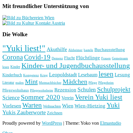
Mit freundlicher Unterstützung von
Die Wolke
"Yuki liest!"
Akuthilfe
Buchausstellung
basteln
Alzheimer
Corona
Covid-19
Flüchtlinge
Flucht
Frauen
Gemeinsam
Demenz
Kinder- und Jugendbuchausstellung
Kinder
lesen
lesen
Leopoldstadt
Lesung
Lesebaum
Kinderbuch
Kompetenz
Krieg
Mint
Mädchen
Literatur
Pflege
malen
Mutmachbücher
Pflegeheim
Schulprojekt
Schulen
Rezension
Pflegewohnhaus
Pflegewohnheim
Verein Yuki liest
Sommer 2020
Science
Verein
Yuki
Warten
Vorlesen
Wien
Wien-Hietzing
Weihnachten
Yukis Zauberworte
Zeichnen
Proudly powered by
WordPress
|
Theme: Yoko von
Elmastudio