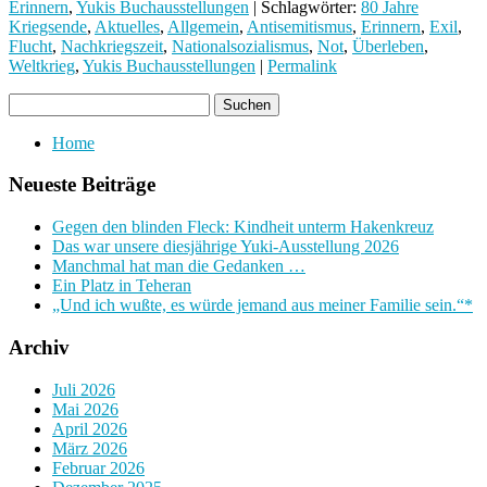
Erinnern
,
Yukis Buchausstellungen
| Schlagwörter:
80 Jahre
Kriegsende
,
Aktuelles
,
Allgemein
,
Antisemitismus
,
Erinnern
,
Exil
,
Flucht
,
Nachkriegszeit
,
Nationalsozialismus
,
Not
,
Überleben
,
Weltkrieg
,
Yukis Buchausstellungen
|
Permalink
Home
Neueste Beiträge
Gegen den blinden Fleck: Kindheit unterm Hakenkreuz
Das war unsere diesjährige Yuki-Ausstellung 2026
Manchmal hat man die Gedanken …
Ein Platz in Teheran
„Und ich wußte, es würde jemand aus meiner Familie sein.“*
Archiv
Juli 2026
Mai 2026
April 2026
März 2026
Februar 2026