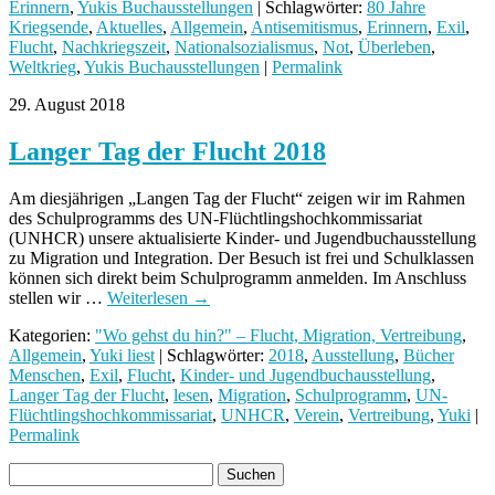
Erinnern
,
Yukis Buchausstellungen
| Schlagwörter:
80 Jahre
Kriegsende
,
Aktuelles
,
Allgemein
,
Antisemitismus
,
Erinnern
,
Exil
,
Flucht
,
Nachkriegszeit
,
Nationalsozialismus
,
Not
,
Überleben
,
Weltkrieg
,
Yukis Buchausstellungen
|
Permalink
29. August 2018
Langer Tag der Flucht 2018
Am diesjährigen „Langen Tag der Flucht“ zeigen wir im Rahmen
des Schulprogramms des UN-Flüchtlingshochkommissariat
(UNHCR) unsere aktualisierte Kinder- und Jugendbuchausstellung
zu Migration und Integration. Der Besuch ist frei und Schulklassen
können sich direkt beim Schulprogramm anmelden. Im Anschluss
stellen wir …
Weiterlesen
→
Kategorien:
"Wo gehst du hin?" – Flucht, Migration, Vertreibung
,
Allgemein
,
Yuki liest
| Schlagwörter:
2018
,
Ausstellung
,
Bücher
Menschen
,
Exil
,
Flucht
,
Kinder- und Jugendbuchausstellung
,
Langer Tag der Flucht
,
lesen
,
Migration
,
Schulprogramm
,
UN-
Flüchtlingshochkommissariat
,
UNHCR
,
Verein
,
Vertreibung
,
Yuki
|
Permalink