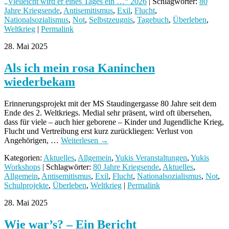
„Vielleicht wird er eines Tages ein …“ 2026
| Schlagwörter:
80
Jahre Kriegsende
,
Antisemitismus
,
Exil
,
Flucht
,
Nationalsozialismus
,
Not
,
Selbstzeugnis
,
Tagebuch
,
Überleben
,
Weltkrieg
|
Permalink
28. Mai 2025
Als ich mein rosa Kaninchen
wiederbekam
Erinnerungsprojekt mit der MS Staudingergasse 80 Jahre seit dem
Ende des 2. Weltkriegs. Medial sehr präsent, wird oft übersehen,
dass für viele – auch hier geborene – Kinder und Jugendliche Krieg,
Flucht und Vertreibung erst kurz zurückliegen: Verlust von
Angehörigen, …
Weiterlesen
→
Kategorien:
Aktuelles
,
Allgemein
,
Yukis Veranstaltungen
,
Yukis
Workshops
| Schlagwörter:
80 Jahre Kriegsende
,
Aktuelles
,
Allgemein
,
Antisemitismus
,
Exil
,
Flucht
,
Nationalsozialismus
,
Not
,
Schulprojekte
,
Überleben
,
Weltkrieg
|
Permalink
28. Mai 2025
Wie war’s? – Ein Bericht