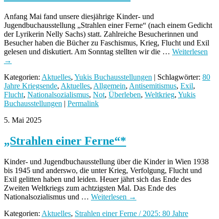
Anfang Mai fand unsere diesjährige Kinder- und
Jugendbuchausstellung „Strahlen einer Ferne“ (nach einem Gedicht
der Lyrikerin Nelly Sachs) statt. Zahlreiche Besucherinnen und
Besucher haben die Bücher zu Faschismus, Krieg, Flucht und Exil
gelesen und diskutiert. Am Sonntag stellten wir die …
Weiterlesen
→
Kategorien:
Aktuelles
,
Yukis Buchausstellungen
| Schlagwörter:
80
Jahre Kriegsende
,
Aktuelles
,
Allgemein
,
Antisemitismus
,
Exil
,
Flucht
,
Nationalsozialismus
,
Not
,
Überleben
,
Weltkrieg
,
Yukis
Buchausstellungen
|
Permalink
5. Mai 2025
„Strahlen einer Ferne“*
Kinder- und Jugendbuchausstellung über die Kinder in Wien 1938
bis 1945 und anderswo, die unter Krieg, Verfolgung, Flucht und
Exil gelitten haben und leiden. Heuer jährt sich das Ende des
Zweiten Weltkriegs zum achtzigsten Mal. Das Ende des
Nationalsozialismus und …
Weiterlesen
→
Kategorien:
Aktuelles
,
Strahlen einer Ferne / 2025: 80 Jahre