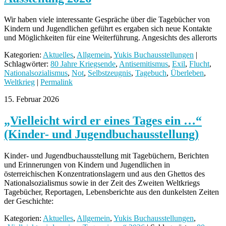
Wir haben viele interessante Gespräche über die Tagebücher von
Kindern und Jugendlichen geführt es ergaben sich neue Kontakte
und Möglichkeiten für eine Weiterführung. Angesichts des allerorts
Kategorien:
Aktuelles
,
Allgemein
,
Yukis Buchausstellungen
|
Schlagwörter:
80 Jahre Kriegsende
,
Antisemitismus
,
Exil
,
Flucht
,
Nationalsozialismus
,
Not
,
Selbstzeugnis
,
Tagebuch
,
Überleben
,
Weltkrieg
|
Permalink
15. Februar 2026
„Vielleicht wird er eines Tages ein …“
(Kinder- und Jugendbuchausstellung)
Kinder- und Jugendbuchausstellung mit Tagebüchern, Berichten
und Erinnerungen von Kindern und Jugendlichen in
österreichischen Konzentrationslagern und aus den Ghettos des
Nationalsozialismus sowie in der Zeit des Zweiten Weltkriegs
Tagebücher, Reportagen, Lebensberichte aus den dunkelsten Zeiten
der Geschichte:
Kategorien:
Aktuelles
,
Allgemein
,
Yukis Buchausstellungen
,