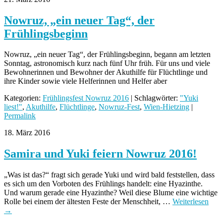
Nowruz, „ein neuer Tag“, der
Frühlingsbeginn
Nowruz, „ein neuer Tag“, der Frühlingsbeginn, begann am letzten
Sonntag, astronomisch kurz nach fünf Uhr früh. Für uns und viele
Bewohnerinnen und Bewohner der Akuthilfe für Flüchtlinge und
ihre Kinder sowie viele Helferinnen und Helfer aber
Kategorien:
Frühlingsfest Nowruz 2016
| Schlagwörter:
"Yuki
liest!"
,
Akuthilfe
,
Flüchtlinge
,
Nowruz-Fest
,
Wien-Hietzing
|
Permalink
18. März 2016
Samira und Yuki feiern Nowruz 2016!
„Was ist das?“ fragt sich gerade Yuki und wird bald feststellen, dass
es sich um den Vorboten des Frühlings handelt: eine Hyazinthe.
Und warum gerade eine Hyazinthe? Weil diese Blume eine wichtige
Rolle bei einem der ältesten Feste der Menschheit, …
Weiterlesen
→