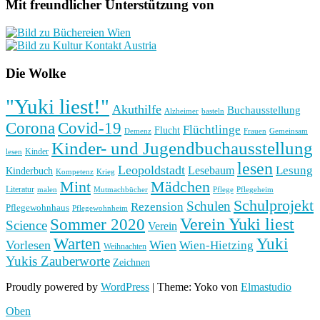
Mit freundlicher Unterstützung von
Die Wolke
"Yuki liest!"
Akuthilfe
Buchausstellung
basteln
Alzheimer
Corona
Covid-19
Flüchtlinge
Flucht
Frauen
Gemeinsam
Demenz
Kinder- und Jugendbuchausstellung
Kinder
lesen
lesen
Leopoldstadt
Lesung
Lesebaum
Kinderbuch
Kompetenz
Krieg
Mint
Mädchen
Literatur
Pflege
malen
Mutmachbücher
Pflegeheim
Schulprojekt
Schulen
Rezension
Pflegewohnhaus
Pflegewohnheim
Verein Yuki liest
Sommer 2020
Science
Verein
Yuki
Warten
Vorlesen
Wien
Wien-Hietzing
Weihnachten
Yukis Zauberworte
Zeichnen
Proudly powered by
WordPress
|
Theme: Yoko von
Elmastudio
Oben