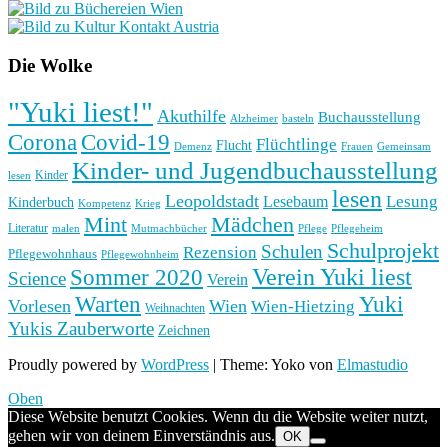
Die Wolke
"Yuki liest!"
Akuthilfe
Buchausstellung
basteln
Alzheimer
Corona
Covid-19
Flüchtlinge
Flucht
Frauen
Gemeinsam
Demenz
Kinder- und Jugendbuchausstellung
Kinder
lesen
lesen
Leopoldstadt
Lesung
Lesebaum
Kinderbuch
Kompetenz
Krieg
Mint
Mädchen
Literatur
Pflege
malen
Mutmachbücher
Pflegeheim
Schulprojekt
Schulen
Rezension
Pflegewohnhaus
Pflegewohnheim
Verein Yuki liest
Sommer 2020
Science
Verein
Yuki
Warten
Vorlesen
Wien
Wien-Hietzing
Weihnachten
Yukis Zauberworte
Zeichnen
Proudly powered by
WordPress
|
Theme: Yoko von
Elmastudio
Oben
Diese Website benutzt Cookies. Wenn du die Website weiter nutzt,
gehen wir von deinem Einverständnis aus.
OK