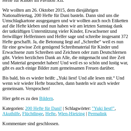
Hefte für Kinder im Pavillon XII.
Wir wollten am 26. Oktober 2015, dem diesjährigen
Nationalfeiertag, 200 Hefte für Dani basteln. Dann sind uns die
Umschlagkartone ausgegangen und wir wollten auch noch Etiketten
auf die Hefte kleben und nun haben wir am letzten Samstag dank
der tatkräftigen Unterstützung vieler Kinder, Erwachsener und
freiwilliger Helferinnen und Helfer sage und schreibe insgesamt 372
Hefte geschafft. Ja, die Betonung liegt auf „Schreibe“ weil es nun
für eine gewisse Zeit genügend Schreibmaterial für Kinder und
Erwachsene zum Schreiben und Zeichnen oder zum Deutschlernen
gibt. Vielen herzlichen Dank an Alle, die mitgemacht und ihre Zeit
und Material gespendet haben! Und weil es so schön und lustig war,
gibt es auch einige Bilder zum gemeinsamen Freuen darüber.
Bis bald, bis es wieder heißt: „Yuki liest! Und alle lesen mit.“ Und
wenn wir wieder Hefte brauchen, dann basteln wir auch wieder
gemeinsam. Versprochen!
Hier geht es zu den
Bildern
.
Kategorien:
200 Hefte für Dani!
| Schlagwörter:
"Yuki liest!"
,
Akuthilfe
,
Flüchtlinge
,
Hefte
,
Wien-Hietzing
|
Permalink
Kommentare sind geschlossen.