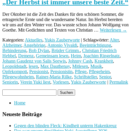
„Der Herbst ist immer unsere beste Zeit.“
Der Oktober ist die Zeit des Dankes für den schönen Sommer, die
ertragreiche Ernte und die wundersame Natur. Im Herbst bereiten
wir uns auf den Winter vor. Das wusste schon Johann Wolfgang von
Goethe. Mit Gedichten und Texten von Christian …
Weiterlesen
→
Kategorien:
Aktuelles
,
Yukis Zauberworte
| Schlagwörter:
Alter
,
Alzheimer
,
Angehörige
,
Antonio Vivaldi
,
Beeinträchtigung
,
Behinderung
,
Bob Dylan
,
Brüder Grimm.
,
Christian Friedrich
Hebbel
,
Demenz
,
Gemeinsam lesen
,
Heim
,
Joachim Ringelnatz
,
Johann Gaudenz von Salis Seewis
,
Johnny Cash
,
Krankheit
,
Leopoldstadt
,
lesen
,
Max Dauthenay
,
Mitlesen
,
Musik
,
Opfekompott
,
Pensionist
,
Pensionistin
,
Pflege
,
Pflegeheim
,
Pflegewohnheim
,
Rainer-Maria Rilke
,
Schriftsteller
,
Senior
,
Seniorin
,
Verein Yuki liest
,
Vorlesen
,
Yukis Zauberworte
|
Permalink
Home
Neueste Beiträge
Gegen den blinden Fleck: Kindheit unterm Hakenkreuz
Das war unsere diesjährige Yuki-Ausstellung 2026