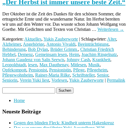
„Der Herbst ist immer unsere beste Zeit.“
Der Oktober ist die Zeit des Dankes für den schönen Sommer, die
ertragreiche Ernte und die wundersame Natur. Im Herbst bereiten
wir uns auf den Winter vor. Das wusste schon Johann Wolfgang von
Goethe. Mit Gedichten und Texten von Christian …
Weiterlesen
→
Kategorien:
Aktuelles
,
Yukis Zauberworte
| Schlagwörter:
Alter
,
Alzheimer
,
Angehörige
,
Antonio Vivaldi
,
Beeinträchtigung
,
Behinderung
,
Bob Dylan
,
Brüder Grimm.
,
Christian Friedrich
Hebbel
,
Demenz
,
Gemeinsam lesen
,
Heim
,
Joachim Ringelnatz
,
Johann Gaudenz von Salis Seewis
,
Johnny Cash
,
Krankheit
,
Leopoldstadt
,
lesen
,
Max Dauthenay
,
Mitlesen
,
Musik
,
Opfekompott
,
Pensionist
,
Pensionistin
,
Pflege
,
Pflegeheim
,
Pflegewohnheim
,
Rainer-Maria Rilke
,
Schriftsteller
,
Senior
,
Seniorin
,
Verein Yuki liest
,
Vorlesen
,
Yukis Zauberworte
|
Permalink
Home
Neueste Beiträge
Gegen den blinden Fleck: Kindheit unterm Hakenkreuz
Das war unsere diesjährige Yuki-Ausstellung 2026