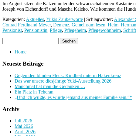
Im August sitzen die Katzen unter der schwarzschattenden Kastanie 
Joseph von Eichendorff und Mascha Kaléko. Wie kommen die Hun
Kategorien:
Aktuelles
,
Yukis Zauberworte
| Schlagwörter:
Alexander 
Conrad Ferdinand Meyer
,
Demenz
,
Gemeinsam lesen
,
Heim
,
Herman
Pensionist
,
Pensionistin
,
Pflege
,
Pflegeheim
,
Pflegewohnheim
,
Schrift
Home
Neueste Beiträge
Gegen den blinden Fleck: Kindheit unterm Hakenkreuz
Das war unsere diesjährige Yuki-Ausstellung 2026
Manchmal hat man die Gedanken …
Ein Platz in Teheran
„Und ich wußte, es würde jemand aus meiner Familie sein.“*
Archiv
Juli 2026
Mai 2026
April 2026