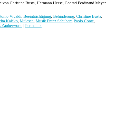
hte von Christine Busta, Hermann Hesse, Conrad Ferdinand Meyer,
tonio Vivaldi
,
Beeinträchtigung
,
Behinderung
,
Christine Busta
,
cha Kaléko
,
Mitlesen
,
Musik Franz Schubert
,
Paolo Conte
,
s Zauberworte
|
Permalink