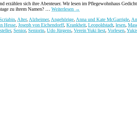
und erzählen sich ihre Abenteuer. Wir lesen im Pflegewohnhaus Gedic
dstage zu ihrem Namen? …
Weiterlesen
→
Scriabin
,
Alter
,
Alzheimer
,
Angehörige
,
Anna und Kate McGarrigle
,
An
n Hesse
,
Joseph von Eichendorff
,
Krankheit
,
Leopoldstadt
,
lesen
,
Mas
steller
,
Senior
,
Seniorin
,
Udo Jürgens
,
Verein Yuki liest
,
Vorlesen
,
Yuki