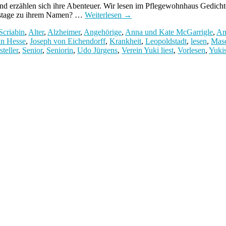
und erzählen sich ihre Abenteuer. Wir lesen im Pflegewohnhaus Gedic
dstage zu ihrem Namen? …
Weiterlesen
→
Scriabin
,
Alter
,
Alzheimer
,
Angehörige
,
Anna und Kate McGarrigle
,
An
n Hesse
,
Joseph von Eichendorff
,
Krankheit
,
Leopoldstadt
,
lesen
,
Mas
steller
,
Senior
,
Seniorin
,
Udo Jürgens
,
Verein Yuki liest
,
Vorlesen
,
Yuki