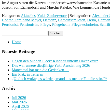
Im August sitzen die Katzen unter der schwarzschattenden Kastanie 
Joseph von Eichendorff und Mascha Kaléko. Wie kommen die Hun
Kategorien:
Aktuelles
,
Yukis Zauberworte
| Schlagwörter:
Alexander 
Conrad Ferdinand Meyer
,
Demenz
,
Gemeinsam lesen
,
Heim
,
Herman
Pensionist
,
Pensionistin
,
Pflege
,
Pflegeheim
,
Pflegewohnheim
,
Schrift
Home
Neueste Beiträge
Gegen den blinden Fleck: Kindheit unterm Hakenkreuz
Das war unsere diesjährige Yuki-Ausstellung 2026
Manchmal hat man die Gedanken …
Ein Platz in Teheran
„Und ich wußte, es würde jemand aus meiner Familie sein.“*
Archiv
Juli 2026
Mai 2026
April 2026