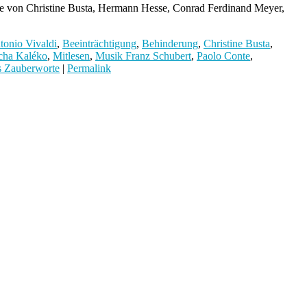
hte von Christine Busta, Hermann Hesse, Conrad Ferdinand Meyer,
tonio Vivaldi
,
Beeinträchtigung
,
Behinderung
,
Christine Busta
,
cha Kaléko
,
Mitlesen
,
Musik Franz Schubert
,
Paolo Conte
,
s Zauberworte
|
Permalink