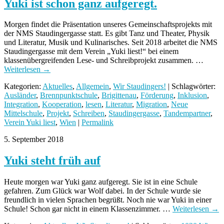
Yuki ist schon ganz aufgeregt.
Morgen findet die Präsentation unseres Gemeinschaftsprojekts mit
der NMS Staudingergasse statt. Es gibt Tanz und Theater, Physik
und Literatur, Musik und Kulinarisches. Seit 2018 arbeitet die NMS
Staudingergasse mit dem Verein „Yuki liest!“ bei einem
klassenübergreifenden Lese- und Schreibprojekt zusammen. …
Weiterlesen
→
Kategorien:
Aktuelles
,
Allgemein
,
Wir Staudingers!
| Schlagwörter:
Ausländer
,
Brennpunktschule
,
Brigittenau
,
Förderung
,
Inklusion
,
Integration
,
Kooperation
,
lesen
,
Literatur
,
Migration
,
Neue
Mittelschule
,
Projekt
,
Schreiben
,
Staudingergasse
,
Tandempartner
,
Verein Yuki liest
,
Wien
|
Permalink
5. September 2018
Yuki steht früh auf
Heute morgen war Yuki ganz aufgeregt. Sie ist in eine Schule
gefahren. Zum Glück war Wolf dabei. In der Schule wurde sie
freundlich in vielen Sprachen begrüßt. Noch nie war Yuki in einer
Schule! Schon gar nicht in einem Klassenzimmer. …
Weiterlesen
→