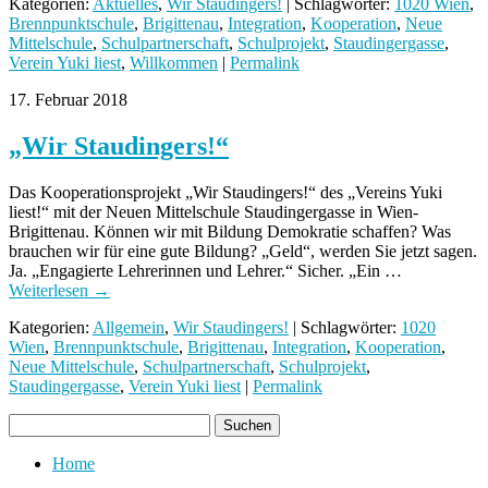
Kategorien:
Aktuelles
,
Wir Staudingers!
| Schlagwörter:
1020 Wien
,
Brennpunktschule
,
Brigittenau
,
Integration
,
Kooperation
,
Neue
Mittelschule
,
Schulpartnerschaft
,
Schulprojekt
,
Staudingergasse
,
Verein Yuki liest
,
Willkommen
|
Permalink
17. Februar 2018
„Wir Staudingers!“
Das Kooperationsprojekt „Wir Staudingers!“ des „Vereins Yuki
liest!“ mit der Neuen Mittelschule Staudingergasse in Wien-
Brigittenau. Können wir mit Bildung Demokratie schaffen? Was
brauchen wir für eine gute Bildung? „Geld“, werden Sie jetzt sagen.
Ja. „Engagierte Lehrerinnen und Lehrer.“ Sicher. „Ein …
Weiterlesen
→
Kategorien:
Allgemein
,
Wir Staudingers!
| Schlagwörter:
1020
Wien
,
Brennpunktschule
,
Brigittenau
,
Integration
,
Kooperation
,
Neue Mittelschule
,
Schulpartnerschaft
,
Schulprojekt
,
Staudingergasse
,
Verein Yuki liest
|
Permalink
Home