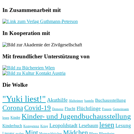
In Zusammenarbeit mit
In Kooperation mit
Mit freundlicher Unterstützung von
Die Wolke
"Yuki liest!"
Akuthilfe
Buchausstellung
basteln
Alzheimer
Corona
Covid-19
Flüchtlinge
Flucht
Frauen
Gemeinsam
Demenz
Kinder- und Jugendbuchausstellung
Kinder
lesen
lesen
Leopoldstadt
Lesung
Lesebaum
Kinderbuch
Kompetenz
Krieg
Mint
Mädchen
Literatur
Pflege
malen
Mutmachbücher
Pflegeheim