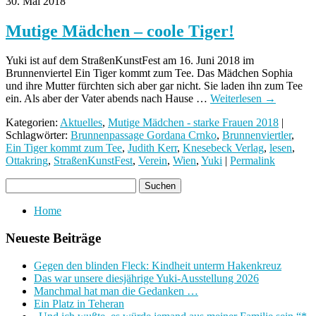
30. Mai 2018
Mutige Mädchen – coole Tiger!
Yuki ist auf dem StraßenKunstFest am 16. Juni 2018 im
Brunnenviertel Ein Tiger kommt zum Tee. Das Mädchen Sophia
und ihre Mutter fürchten sich aber gar nicht. Sie laden ihn zum Tee
ein. Als aber der Vater abends nach Hause …
Weiterlesen
→
Kategorien:
Aktuelles
,
Mutige Mädchen - starke Frauen 2018
|
Schlagwörter:
Brunnenpassage Gordana Crnko
,
Brunnenviertler
,
Ein Tiger kommt zum Tee
,
Judith Kerr
,
Knesebeck Verlag
,
lesen
,
Ottakring
,
StraßenKunstFest
,
Verein
,
Wien
,
Yuki
|
Permalink
Home
Neueste Beiträge
Gegen den blinden Fleck: Kindheit unterm Hakenkreuz
Das war unsere diesjährige Yuki-Ausstellung 2026
Manchmal hat man die Gedanken …
Ein Platz in Teheran