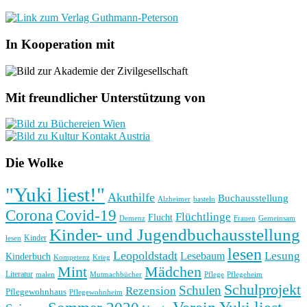
In Kooperation mit
Mit freundlicher Unterstützung von
Die Wolke
"Yuki liest!"
Akuthilfe
Buchausstellung
basteln
Alzheimer
Corona
Covid-19
Flüchtlinge
Flucht
Frauen
Gemeinsam
Demenz
Kinder- und Jugendbuchausstellung
Kinder
lesen
lesen
Leopoldstadt
Lesung
Lesebaum
Kinderbuch
Kompetenz
Krieg
Mint
Mädchen
Literatur
Pflege
malen
Mutmachbücher
Pflegeheim
Schulprojekt
Schulen
Rezension
Pflegewohnhaus
Pflegewohnheim