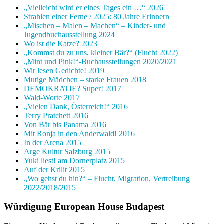
„Vielleicht wird er eines Tages ein …“ 2026
Strahlen einer Ferne / 2025: 80 Jahre Erinnern
„Mischen – Malen – Machen“ – Kinder- und
Jugendbuchausstellung 2024
Wo ist die Katze? 2023
„Kommst du zu uns, kleiner Bär?“ (Flucht 2022)
„Mint und Pink!“-Buchausstellungen 2020/2021
Wir lesen Gedichte! 2019
Mutige Mädchen – starke Frauen 2018
DEMOKRATIE? Super! 2017
Wald-Worte 2017
„Vielen Dank, Österreich!“ 2016
Terry Pratchett 2016
Von Bär bis Panama 2016
Mit Ronja in den Anderwald! 2016
In der Arena 2015
Arge Kultur Salzburg 2015
Yuki liest! am Dornerplatz 2015
Auf der Krilit 2015
„Wo gehst du hin?“ – Flucht, Migration, Vertreibung
2022/2018/2015
Würdigung European House Budapest