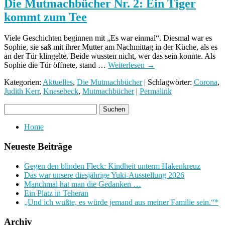
Die Mutmachbücher Nr. 2: Ein Tiger
kommt zum Tee
Viele Geschichten beginnen mit „Es war einmal“. Diesmal war es
Sophie, sie saß mit ihrer Mutter am Nachmittag in der Küche, als es
an der Tür klingelte. Beide wussten nicht, wer das sein konnte. Als
Sophie die Tür öffnete, stand …
Weiterlesen
→
Kategorien:
Aktuelles
,
Die Mutmachbücher
| Schlagwörter:
Corona
,
Judith Kerr
,
Knesebeck
,
Mutmachbücher
|
Permalink
Home
Neueste Beiträge
Gegen den blinden Fleck: Kindheit unterm Hakenkreuz
Das war unsere diesjährige Yuki-Ausstellung 2026
Manchmal hat man die Gedanken …
Ein Platz in Teheran
„Und ich wußte, es würde jemand aus meiner Familie sein.“*
Archiv