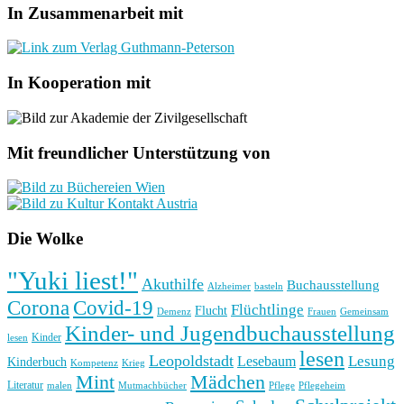
In Zusammenarbeit mit
In Kooperation mit
Mit freundlicher Unterstützung von
Die Wolke
"Yuki liest!"
Akuthilfe
Buchausstellung
basteln
Alzheimer
Corona
Covid-19
Flüchtlinge
Flucht
Frauen
Gemeinsam
Demenz
Kinder- und Jugendbuchausstellung
Kinder
lesen
lesen
Leopoldstadt
Lesung
Lesebaum
Kinderbuch
Kompetenz
Krieg
Mint
Mädchen
Literatur
Pflege
malen
Mutmachbücher
Pflegeheim