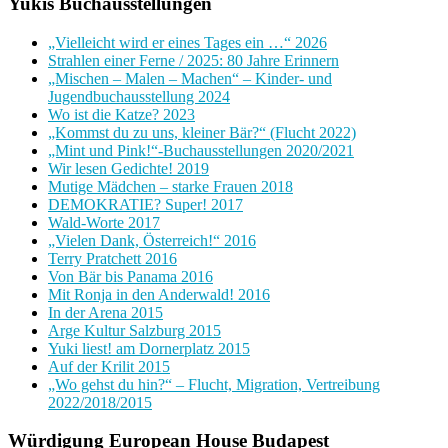
Yukis Buchausstellungen
„Vielleicht wird er eines Tages ein …“ 2026
Strahlen einer Ferne / 2025: 80 Jahre Erinnern
„Mischen – Malen – Machen“ – Kinder- und
Jugendbuchausstellung 2024
Wo ist die Katze? 2023
„Kommst du zu uns, kleiner Bär?“ (Flucht 2022)
„Mint und Pink!“-Buchausstellungen 2020/2021
Wir lesen Gedichte! 2019
Mutige Mädchen – starke Frauen 2018
DEMOKRATIE? Super! 2017
Wald-Worte 2017
„Vielen Dank, Österreich!“ 2016
Terry Pratchett 2016
Von Bär bis Panama 2016
Mit Ronja in den Anderwald! 2016
In der Arena 2015
Arge Kultur Salzburg 2015
Yuki liest! am Dornerplatz 2015
Auf der Krilit 2015
„Wo gehst du hin?“ – Flucht, Migration, Vertreibung
2022/2018/2015
Würdigung European House Budapest