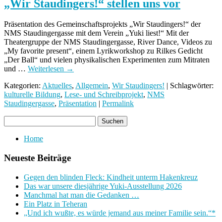
„Wir Staudingers!“ stellen uns vor
Präsentation des Gemeinschaftsprojekts „Wir Staudingers!“ der
NMS Staudingergasse mit dem Verein „Yuki liest!“ Mit der
Theatergruppe der NMS Staudingergasse, River Dance, Videos zu
„My favorite present“, einem Lyrikworkshop zu Rilkes Gedicht
„Der Ball“ und vielen physikalischen Experimenten zum Mitraten
und …
Weiterlesen
→
Kategorien:
Aktuelles
,
Allgemein
,
Wir Staudingers!
| Schlagwörter:
kulturelle Bildung
,
Lese- und Schreibprojekt
,
NMS
Staudingergasse
,
Präsentation
|
Permalink
Home
Neueste Beiträge
Gegen den blinden Fleck: Kindheit unterm Hakenkreuz
Das war unsere diesjährige Yuki-Ausstellung 2026
Manchmal hat man die Gedanken …
Ein Platz in Teheran
„Und ich wußte, es würde jemand aus meiner Familie sein.“*