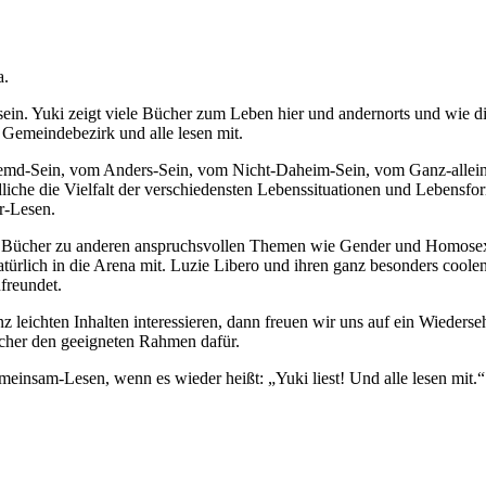
a.
n. Yuki zeigt viele Bücher zum Leben hier und andernorts und wie di
 Gemeindebezirk und alle lesen mit.
remd-Sein, vom Anders-Sein, vom Nicht-Daheim-Sein, vom Ganz-allein-
iche die Vielfalt der verschiedensten Lebenssituationen und Lebensfor
r-Lesen.
e Bücher zu anderen anspruchsvollen Themen wie Gender und Homosexu
atürlich in die Arena mit. Luzie Libero und ihren ganz besonders coole
freundet.
z leichten Inhalten interessieren, dann freuen wir uns auf ein Wieders
sicher den geeigneten Rahmen dafür.
meinsam-Lesen, wenn es wieder heißt: „Yuki liest! Und alle lesen mit.“