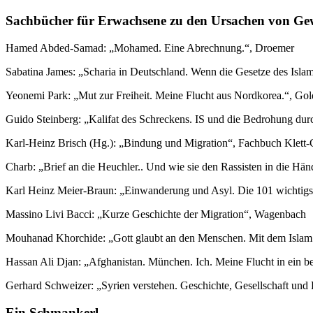
Sachbücher für Erwachsene zu den Ursachen von Gew
Hamed Abded-Samad: „Mohamed. Eine Abrechnung.“, Droemer
Sabatina James: „Scharia in Deutschland. Wenn die Gesetze des Isla
Yeonemi Park: „Mut zur Freiheit. Meine Flucht aus Nordkorea.“, G
Guido Steinberg: „Kalifat des Schreckens. IS und die Bedrohung durc
Karl-Heinz Brisch (Hg.): „Bindung und Migration“, Fachbuch Klett-
Charb: „Brief an die Heuchler.. Und wie sie den Rassisten in die Hä
Karl Heinz Meier-Braun: „Einwanderung und Asyl. Die 101 wichtigs
Massino Livi Bacci: „Kurze Geschichte der Migration“, Wagenbach
Mouhanad Khorchide: „Gott glaubt an den Menschen. Mit dem Isla
Hassan Ali Djan: „Afghanistan. München. Ich. Meine Flucht in ein b
Gerhard Schweizer: „Syrien verstehen. Geschichte, Gesellschaft und R
Ein Schmankerl