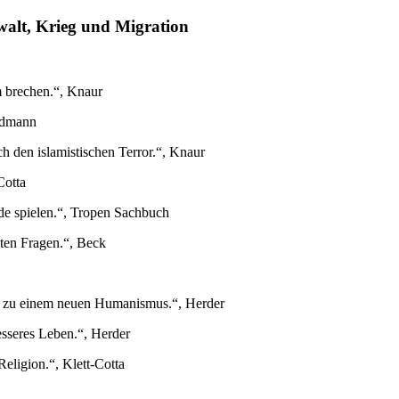
alt, Krieg und Migration
m brechen.“, Knaur
oldmann
h den islamistischen Terror.“, Knaur
Cotta
nde spielen.“, Tropen Sachbuch
ten Fragen.“, Beck
m zu einem neuen Humanismus.“, Herder
esseres Leben.“, Herder
eligion.“, Klett-Cotta