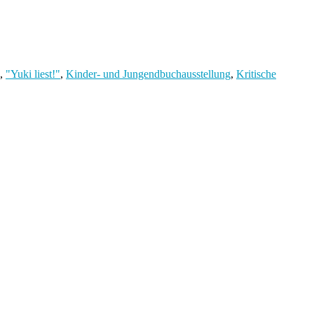
,
"Yuki liest!"
,
Kinder- und Jungendbuchausstellung
,
Kritische