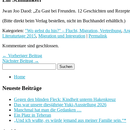
Jwan Joo Daod: „Zu Gast bei Freunden. 12 Geschichten und Rezepte 
(Bitte direkt beim Verlag bestellen, nicht im Buchhandel erhältlich.)
Kategorien:
"Wo gehst du hin?" – Flucht, Migration, Vertreibung
,
Arg
Literaturtage 2015
,
Migration und Integration
|
Permalink
Kommentare sind geschlossen.
← Vorheriger Beitrag
Nächster Beitrag →
Home
Neueste Beiträge
Gegen den blinden Fleck: Kindheit unterm Hakenkreuz
Das war unsere diesjährige Yuki-Ausstellung 2026
Manchmal hat man die Gedanken …
Ein Platz in Teheran
„Und ich wußte, es würde jemand aus meiner Familie sein.“*