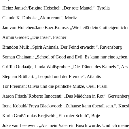
Heinz Janisch/Brigitte Heischel: „Der rote Mantel“, Tyrolia
Claude K. Dubois: „Akim rennt“, Moritz
Jan von Holleben/Jane Baer-Krause: „Wie heißt dein Gott eigentlich
Armin Greder: „Die Insel“, Fischer
Brandon Mull: „Spirit Animals. Der Feind erwacht.“, Ravensburg
Soman Chainani: „School of Good and Evil. Es kann nur eine geben
Griffin Ondaatje, Linda Wolfsgruber: „Die Tränen des Kamels.“, Ars 
Stephan Brülhart: „Leopold und der Fremde“, Atlantis
Tor Freeman: Olivia und die peinliche Mütze, Orell Füssli
Aaron Frisch/ Roberto Innocenti: „Das Mädchen in Rot“, Gerstenber
Irena Kobald/ Freya Blackwood: „Zuhause kann überall sein.“, Knes
Karin Gruß/Tobias Krejtschi: „Ein roter Schuh“, Boje
Joke van Leeuwen: „Als mein Vater ein Busch wurde. Und ich meine