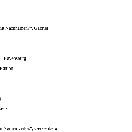
 mit Nachnamen?“, Gabriel
.“, Ravensburg
Edition
g
beck
n Namen verlor.“, Gerstenberg