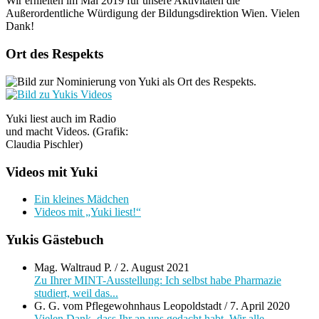
Wir erhielten im Mai 2019 für unsere Aktivitäten die
Außerordentliche Würdigung der Bildungsdirektion Wien. Vielen
Dank!
Ort des Respekts
Yuki liest auch im Radio
und macht Videos. (Grafik:
Claudia Pischler)
Videos mit Yuki
Ein kleines Mädchen
Videos mit „Yuki liest!“
Yukis Gästebuch
Mag. Waltraud P.
/
2. August 2021
Zu Ihrer MINT-Ausstellung: Ich selbst habe Pharmazie
studiert, weil das...
G. G. vom Pflegewohnhaus Leopoldstadt
/
7. April 2020
Vielen Dank, dass Ihr an uns gedacht habt. Wir alle...