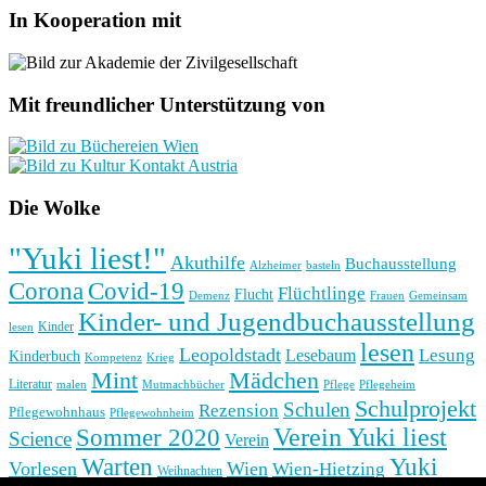
In Kooperation mit
Mit freundlicher Unterstützung von
Die Wolke
"Yuki liest!"
Akuthilfe
Buchausstellung
basteln
Alzheimer
Corona
Covid-19
Flüchtlinge
Flucht
Frauen
Gemeinsam
Demenz
Kinder- und Jugendbuchausstellung
Kinder
lesen
lesen
Leopoldstadt
Lesung
Lesebaum
Kinderbuch
Kompetenz
Krieg
Mint
Mädchen
Literatur
Pflege
malen
Mutmachbücher
Pflegeheim
Schulprojekt
Schulen
Rezension
Pflegewohnhaus
Pflegewohnheim
Verein Yuki liest
Sommer 2020
Science
Verein
Yuki
Warten
Vorlesen
Wien
Wien-Hietzing
Weihnachten