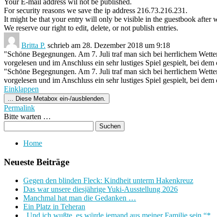
Your E-mail address wil not be published.
For security reasons we save the ip address 216.73.216.231.
It might be that your entry will only be visible in the guestbook after 
We reserve our right to edit, delete, or not publish entries.
Britta P.
schrieb am
28. Dezember 2018
um
9:18
"Schöne Begegnungen. Am 7. Juli traf man sich bei herrlichem Wette
vorgelesen und im Anschluss ein sehr lustiges Spiel gespielt, bei dem
"Schöne Begegnungen. Am 7. Juli traf man sich bei herrlichem Wette
vorgelesen und im Anschluss ein sehr lustiges Spiel gespielt, bei dem
Einklappen
...
Diese Metabox ein-/ausblenden.
Permalink
Bitte warten …
Home
Neueste Beiträge
Gegen den blinden Fleck: Kindheit unterm Hakenkreuz
Das war unsere diesjährige Yuki-Ausstellung 2026
Manchmal hat man die Gedanken …
Ein Platz in Teheran
„Und ich wußte, es würde jemand aus meiner Familie sein.“*