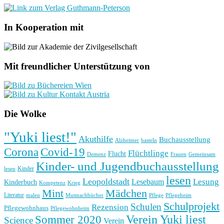
In Kooperation mit
Mit freundlicher Unterstützung von
Die Wolke
"Yuki liest!"
Akuthilfe
Buchausstellung
basteln
Alzheimer
Corona
Covid-19
Flüchtlinge
Flucht
Frauen
Gemeinsam
Demenz
Kinder- und Jugendbuchausstellung
Kinder
lesen
lesen
Leopoldstadt
Lesung
Lesebaum
Kinderbuch
Kompetenz
Krieg
Mint
Mädchen
Literatur
Pflege
malen
Mutmachbücher
Pflegeheim
Schulprojekt
Schulen
Rezension
Pflegewohnhaus
Pflegewohnheim
Verein Yuki liest
Sommer 2020
Science
Verein