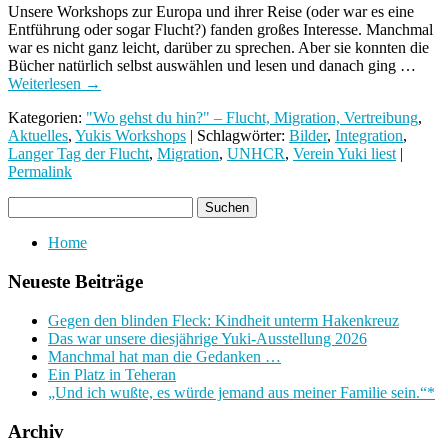
Unsere Workshops zur Europa und ihrer Reise (oder war es eine
Entführung oder sogar Flucht?) fanden großes Interesse. Manchmal
war es nicht ganz leicht, darüber zu sprechen. Aber sie konnten die
Bücher natürlich selbst auswählen und lesen und danach ging …
Weiterlesen
→
Kategorien:
"Wo gehst du hin?" – Flucht, Migration, Vertreibung
,
Aktuelles
,
Yukis Workshops
| Schlagwörter:
Bilder
,
Integration
,
Langer Tag der Flucht
,
Migration
,
UNHCR
,
Verein Yuki liest
|
Permalink
Home
Neueste Beiträge
Gegen den blinden Fleck: Kindheit unterm Hakenkreuz
Das war unsere diesjährige Yuki-Ausstellung 2026
Manchmal hat man die Gedanken …
Ein Platz in Teheran
„Und ich wußte, es würde jemand aus meiner Familie sein.“*
Archiv