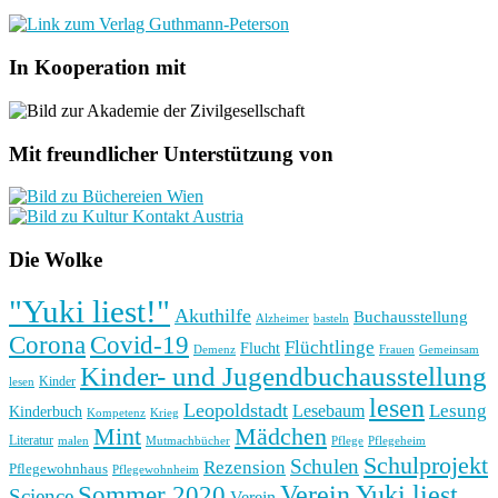
In Kooperation mit
Mit freundlicher Unterstützung von
Die Wolke
"Yuki liest!"
Akuthilfe
Buchausstellung
basteln
Alzheimer
Corona
Covid-19
Flüchtlinge
Flucht
Frauen
Gemeinsam
Demenz
Kinder- und Jugendbuchausstellung
Kinder
lesen
lesen
Leopoldstadt
Lesung
Lesebaum
Kinderbuch
Kompetenz
Krieg
Mint
Mädchen
Literatur
Pflege
malen
Mutmachbücher
Pflegeheim
Schulprojekt
Schulen
Rezension
Pflegewohnhaus
Pflegewohnheim
Verein Yuki liest
Sommer 2020
Science
Verein