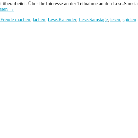
 überarbeitet. Über Ihr Interesse an der Teilnahme an den Lese-Samstag
lesen
→
,
Freude machen
,
lachen
,
Lese-Kalender
,
Lese-Samstage
,
lesen
,
spielen