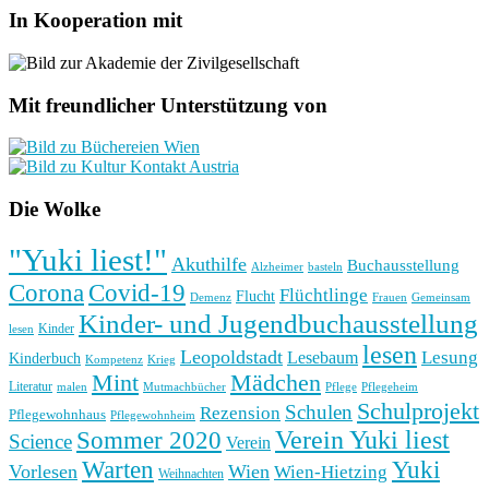
In Kooperation mit
Mit freundlicher Unterstützung von
Die Wolke
"Yuki liest!"
Akuthilfe
Buchausstellung
basteln
Alzheimer
Corona
Covid-19
Flüchtlinge
Flucht
Frauen
Gemeinsam
Demenz
Kinder- und Jugendbuchausstellung
Kinder
lesen
lesen
Leopoldstadt
Lesung
Lesebaum
Kinderbuch
Kompetenz
Krieg
Mint
Mädchen
Literatur
Pflege
malen
Mutmachbücher
Pflegeheim
Schulprojekt
Schulen
Rezension
Pflegewohnhaus
Pflegewohnheim
Verein Yuki liest
Sommer 2020
Science
Verein
Yuki
Warten
Vorlesen
Wien
Wien-Hietzing
Weihnachten