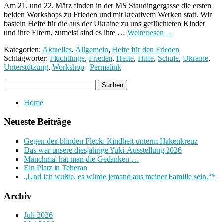
Am 21. und 22. März finden in der MS Staudingergasse die ersten
beiden Workshops zu Frieden und mit kreativem Werken statt. Wir
basteln Hefte für die aus der Ukraine zu uns geflüchteten Kinder
und ihre Eltern, zumeist sind es ihre …
Weiterlesen
→
Kategorien:
Aktuelles
,
Allgemein
,
Hefte für den Frieden
|
Schlagwörter:
Flüchtlinge
,
Frieden
,
Hefte
,
Hilfe
,
Schule
,
Ukraine
,
Unterstützung
,
Workshop
|
Permalink
Home
Neueste Beiträge
Gegen den blinden Fleck: Kindheit unterm Hakenkreuz
Das war unsere diesjährige Yuki-Ausstellung 2026
Manchmal hat man die Gedanken …
Ein Platz in Teheran
„Und ich wußte, es würde jemand aus meiner Familie sein.“*
Archiv
Juli 2026