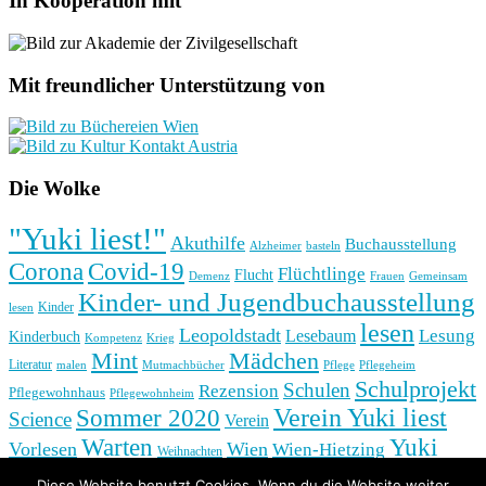
In Kooperation mit
Mit freundlicher Unterstützung von
Die Wolke
"Yuki liest!"
Akuthilfe
Buchausstellung
basteln
Alzheimer
Corona
Covid-19
Flüchtlinge
Flucht
Frauen
Gemeinsam
Demenz
Kinder- und Jugendbuchausstellung
Kinder
lesen
lesen
Leopoldstadt
Lesung
Lesebaum
Kinderbuch
Kompetenz
Krieg
Mint
Mädchen
Literatur
Pflege
malen
Mutmachbücher
Pflegeheim
Schulprojekt
Schulen
Rezension
Pflegewohnhaus
Pflegewohnheim
Verein Yuki liest
Sommer 2020
Science
Verein
Yuki
Warten
Vorlesen
Wien
Wien-Hietzing
Weihnachten
Yukis Zauberworte
Zeichnen
Diese Website benutzt Cookies. Wenn du die Website weiter