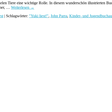
len Tiere eine wichtige Rolle. In diesem wunderschön illustrierten Bu
cher, …
Weiterlesen
→
est
| Schlagwörter:
"Yuki liest!"
,
John Parra
,
Kinder- und Jugendbuchau