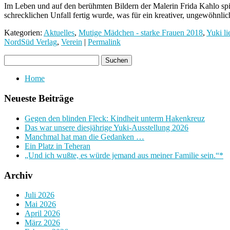
Im Leben und auf den berühmten Bildern der Malerin Frida Kahlo spie
schrecklichen Unfall fertig wurde, was für ein kreativer, ungewöhnli
Kategorien:
Aktuelles
,
Mutige Mädchen - starke Frauen 2018
,
Yuki li
NordSüd Verlag
,
Verein
|
Permalink
Home
Neueste Beiträge
Gegen den blinden Fleck: Kindheit unterm Hakenkreuz
Das war unsere diesjährige Yuki-Ausstellung 2026
Manchmal hat man die Gedanken …
Ein Platz in Teheran
„Und ich wußte, es würde jemand aus meiner Familie sein.“*
Archiv
Juli 2026
Mai 2026
April 2026
März 2026