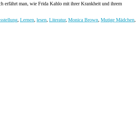
ch erfährt man, wie Frida Kahlo mit ihrer Krankheit und ihrem
sstellung
,
Lernen
,
lesen
,
Literatur
,
Monica Brown
,
Mutige Mädchen
,