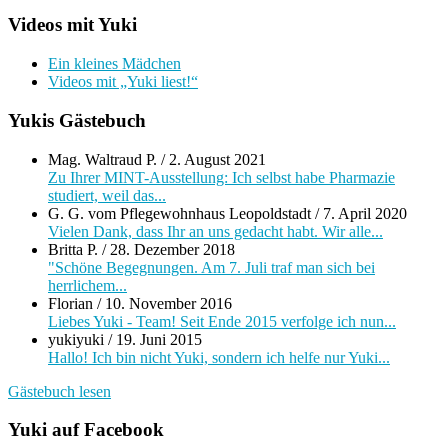
Videos mit Yuki
Ein kleines Mädchen
Videos mit „Yuki liest!“
Yukis Gästebuch
Mag. Waltraud P.
/
2. August 2021
Zu Ihrer MINT-Ausstellung: Ich selbst habe Pharmazie
studiert, weil das...
G. G. vom Pflegewohnhaus Leopoldstadt
/
7. April 2020
Vielen Dank, dass Ihr an uns gedacht habt. Wir alle...
Britta P.
/
28. Dezember 2018
"Schöne Begegnungen. Am 7. Juli traf man sich bei
herrlichem...
Florian
/
10. November 2016
Liebes Yuki - Team! Seit Ende 2015 verfolge ich nun...
yukiyuki
/
19. Juni 2015
Hallo! Ich bin nicht Yuki, sondern ich helfe nur Yuki...
Gästebuch lesen
Yuki auf Facebook