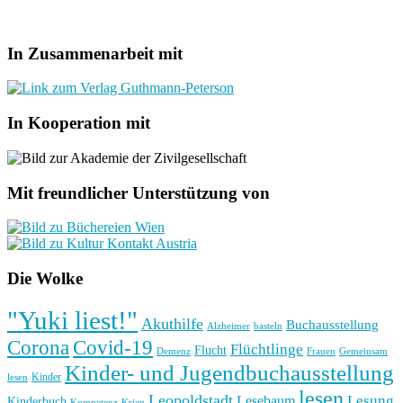
In Zusammenarbeit mit
In Kooperation mit
Mit freundlicher Unterstützung von
Die Wolke
"Yuki liest!"
Akuthilfe
Buchausstellung
basteln
Alzheimer
Corona
Covid-19
Flüchtlinge
Flucht
Frauen
Gemeinsam
Demenz
Kinder- und Jugendbuchausstellung
Kinder
lesen
lesen
Leopoldstadt
Lesung
Lesebaum
Kinderbuch
Kompetenz
Krieg