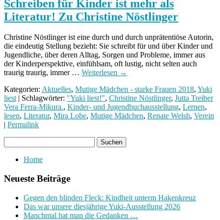
Schreiben für Kinder ist mehr als
Literatur! Zu Christine Nöstlinger
Christine Nöstlinger ist eine durch und durch unprätentiöse Autorin,
die eindeutig Stellung bezieht: Sie schreibt für und über Kinder und
Jugendliche, über deren Alltag, Sorgen und Probleme, immer aus
der Kinderperspektive, einfühlsam, oft lustig, nicht selten auch
traurig traurig, immer …
Weiterlesen
→
Kategorien:
Aktuelles
,
Mutige Mädchen - starke Frauen 2018
,
Yuki
liest
| Schlagwörter:
"Yuki liest!"
,
Christine Nöstlinger
,
Jutta Treiber
Vera Ferra-Mikura.
,
Kinder- und Jugendbuchausstellung
,
Lernen
,
lesen
,
Literatur
,
Mira Lobe
,
Mutige Mädchen
,
Renate Welsh
,
Verein
|
Permalink
Home
Neueste Beiträge
Gegen den blinden Fleck: Kindheit unterm Hakenkreuz
Das war unsere diesjährige Yuki-Ausstellung 2026
Manchmal hat man die Gedanken …