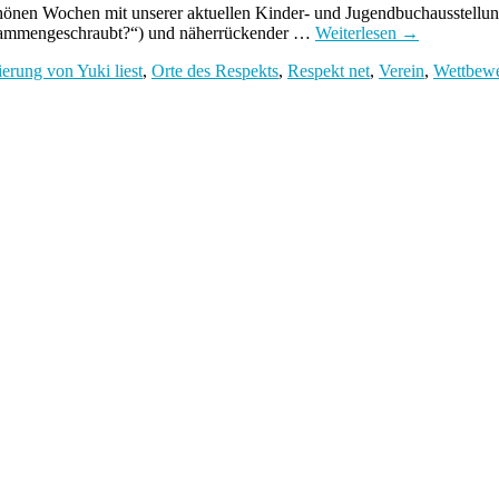
chönen Wochen mit unserer aktuellen Kinder- und Jugendbuchausstellun
usammengeschraubt?“) und näherrückender …
Weiterlesen
→
erung von Yuki liest
,
Orte des Respekts
,
Respekt net
,
Verein
,
Wettbew