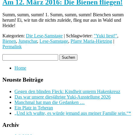
Am 12. März 2016: Die Bienen fliegen!
Summ, summ, summ! 1. Summ, summ, summ! Bienchen summ
herum! Ei, wir tun dir nichts zuleide, flieg nur aus in Wald und
Heide!
Kategorien:
Die Lese-Samstage
| Schlagwörter:
"Yuki liest!"
,
Bienen
,
Jungschar
,
Lese-Samstage
,
Pfarre Maria-Hietzing
|
Permalink
Home
Neueste Beiträge
Gegen den blinden Fleck: Kindheit unterm Hakenkreuz
Das war unsere diesjährige Yuki-Ausstellung 2026
Manchmal hat man die Gedanken …
Ein Platz in Teheran
„Und ich wußte, es würde jemand aus meiner Familie sein.“*
Archiv