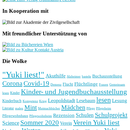
In Kooperation mit
Mit freundlicher Unterstützung von
Die Wolke
"Yuki liest!"
Akuthilfe
Buchausstellung
basteln
Alzheimer
Corona
Covid-19
Flüchtlinge
Flucht
Frauen
Gemeinsam
Demenz
Kinder- und Jugendbuchausstellung
Kinder
lesen
lesen
Leopoldstadt
Lesung
Lesebaum
Kinderbuch
Kompetenz
Krieg
Mint
Mädchen
Literatur
Pflege
malen
Mutmachbücher
Pflegeheim
Schulprojekt
Schulen
Rezension
Pflegewohnhaus
Pflegewohnheim
Verein Yuki liest
Sommer 2020
Science
Verein