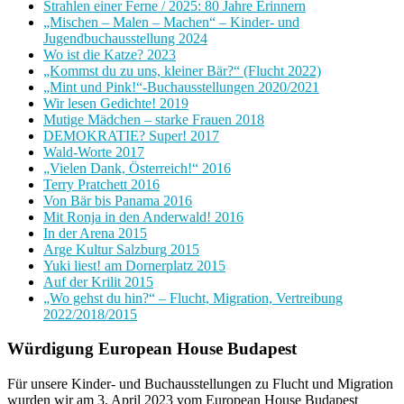
Strahlen einer Ferne / 2025: 80 Jahre Erinnern
„Mischen – Malen – Machen“ – Kinder- und
Jugendbuchausstellung 2024
Wo ist die Katze? 2023
„Kommst du zu uns, kleiner Bär?“ (Flucht 2022)
„Mint und Pink!“-Buchausstellungen 2020/2021
Wir lesen Gedichte! 2019
Mutige Mädchen – starke Frauen 2018
DEMOKRATIE? Super! 2017
Wald-Worte 2017
„Vielen Dank, Österreich!“ 2016
Terry Pratchett 2016
Von Bär bis Panama 2016
Mit Ronja in den Anderwald! 2016
In der Arena 2015
Arge Kultur Salzburg 2015
Yuki liest! am Dornerplatz 2015
Auf der Krilit 2015
„Wo gehst du hin?“ – Flucht, Migration, Vertreibung
2022/2018/2015
Würdigung European House Budapest
Für unsere Kinder- und Buchausstellungen zu Flucht und Migration
wurden wir am 3. April 2023 vom European House Budapest