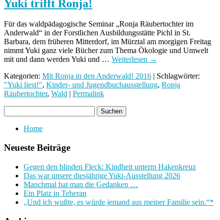
Yuki trifft Ronja!
Für das waldpädagogische Seminar „Ronja Räubertochter im
Anderwald“ in der Forstlichen Ausbildungsstätte Pichl in St.
Barbara, dem früheren Mitterdorf, im Mürztal am morgigen Freitag
nimmt Yuki ganz viele Bücher zum Thema Ökologie und Umwelt
mit und dann werden Yuki und …
Weiterlesen
→
Kategorien:
Mit Ronja in den Anderwald! 2016
| Schlagwörter:
"Yuki liest!"
,
Kinder- und Jugendbuchausstellung
,
Ronja
Räubertochter
,
Wald
|
Permalink
Home
Neueste Beiträge
Gegen den blinden Fleck: Kindheit unterm Hakenkreuz
Das war unsere diesjährige Yuki-Ausstellung 2026
Manchmal hat man die Gedanken …
Ein Platz in Teheran
„Und ich wußte, es würde jemand aus meiner Familie sein.“*