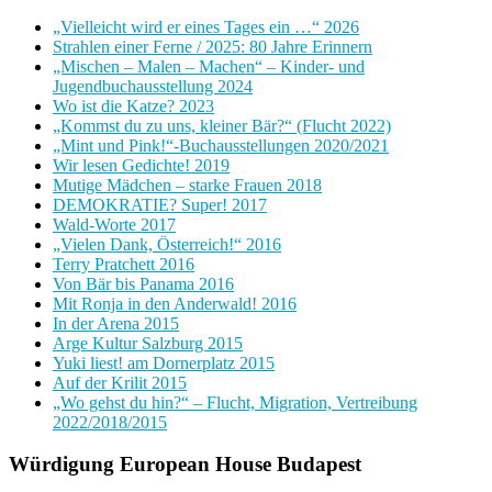
„Vielleicht wird er eines Tages ein …“ 2026
Strahlen einer Ferne / 2025: 80 Jahre Erinnern
„Mischen – Malen – Machen“ – Kinder- und
Jugendbuchausstellung 2024
Wo ist die Katze? 2023
„Kommst du zu uns, kleiner Bär?“ (Flucht 2022)
„Mint und Pink!“-Buchausstellungen 2020/2021
Wir lesen Gedichte! 2019
Mutige Mädchen – starke Frauen 2018
DEMOKRATIE? Super! 2017
Wald-Worte 2017
„Vielen Dank, Österreich!“ 2016
Terry Pratchett 2016
Von Bär bis Panama 2016
Mit Ronja in den Anderwald! 2016
In der Arena 2015
Arge Kultur Salzburg 2015
Yuki liest! am Dornerplatz 2015
Auf der Krilit 2015
„Wo gehst du hin?“ – Flucht, Migration, Vertreibung
2022/2018/2015
Würdigung European House Budapest