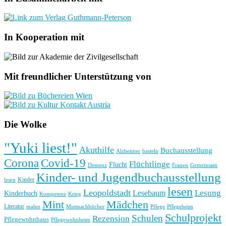
In Kooperation mit
Mit freundlicher Unterstützung von
Die Wolke
"Yuki liest!"
Akuthilfe
Buchausstellung
basteln
Alzheimer
Corona
Covid-19
Flüchtlinge
Flucht
Frauen
Gemeinsam
Demenz
Kinder- und Jugendbuchausstellung
Kinder
lesen
lesen
Leopoldstadt
Lesung
Lesebaum
Kinderbuch
Kompetenz
Krieg
Mint
Mädchen
Literatur
Pflege
malen
Mutmachbücher
Pflegeheim
Schulprojekt
Schulen
Rezension
Pflegewohnhaus
Pflegewohnheim