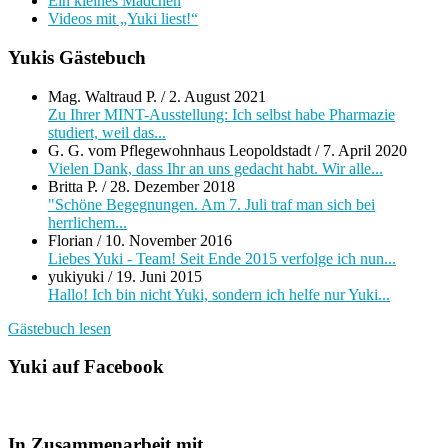
Ein kleines Mädchen
Videos mit „Yuki liest!“
Yukis Gästebuch
Mag. Waltraud P.
/
2. August 2021
Zu Ihrer MINT-Ausstellung: Ich selbst habe Pharmazie
studiert, weil das...
G. G. vom Pflegewohnhaus Leopoldstadt
/
7. April 2020
Vielen Dank, dass Ihr an uns gedacht habt. Wir alle...
Britta P.
/
28. Dezember 2018
"Schöne Begegnungen. Am 7. Juli traf man sich bei
herrlichem...
Florian
/
10. November 2016
Liebes Yuki - Team! Seit Ende 2015 verfolge ich nun...
yukiyuki
/
19. Juni 2015
Hallo! Ich bin nicht Yuki, sondern ich helfe nur Yuki...
Gästebuch lesen
Yuki auf Facebook
In Zusammenarbeit mit